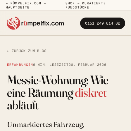
← RÜMPELFIX.COM —
SHOP → KURATIERTE
HAUPTSEITE
FUNDSTÜCKE
r
ü
mpelfix
.com
0151 249 814 82
← ZURÜCK ZUM BLOG
ERFAHRUNGEN
6 MIN. LESEZEIT
28. FEBRUAR 2026
Messie-Wohnung: Wie
eine Räumung
diskret
abläuft
Unmarkiertes Fahrzeug,