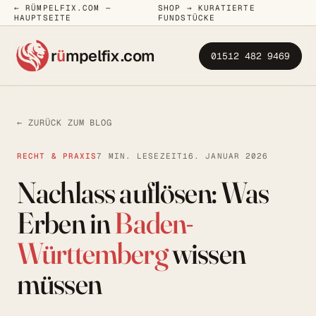
← RÜMPELFIX.COM —
SHOP → KURATIERTE
HAUPTSEITE
FUNDSTÜCKE
r
ü
mpelfix
.com
01512 482 9469
← ZURÜCK ZUM BLOG
RECHT & PRAXIS
7 MIN. LESEZEIT
16. JANUAR 2026
Nachlass auflösen: Was
Erben in
Baden-
Württemberg
wissen
müssen