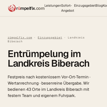
Leistungen
Sofort-
Einzugsgebiet
Blog
Ko
r
ü
mpelfix
.com
Angebot
rümpelfix.com
·
Einzugsgebiet
· Landkreis
Biberach
Entrümpelung im
Landkreis Biberach
Festpreis nach kostenlosem Vor-Ort-Termin ·
Wertanrechnung · besenreine Übergabe. Wir
bedienen 43 Orte im Landkreis Biberach mit
festem Team und eigenem Fuhrpark.