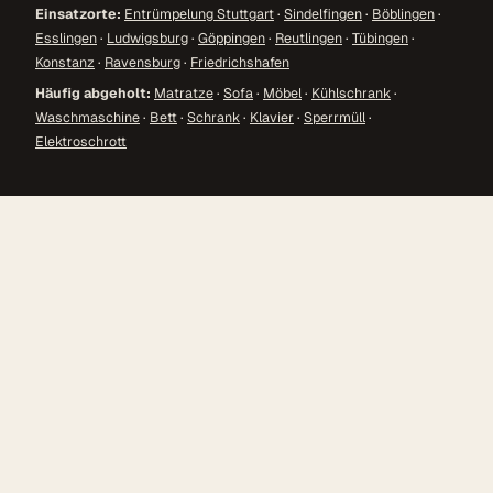
Einsatzorte:
Entrümpelung Stuttgart
·
Sindelfingen
·
Böblingen
·
Esslingen
·
Ludwigsburg
·
Göppingen
·
Reutlingen
·
Tübingen
·
Konstanz
·
Ravensburg
·
Friedrichshafen
Häufig abgeholt:
Matratze
·
Sofa
·
Möbel
·
Kühlschrank
·
Waschmaschine
·
Bett
·
Schrank
·
Klavier
·
Sperrmüll
·
Elektroschrott