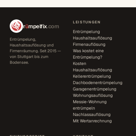
LEISTUNGEN
r
ü
mpelfix
.com
Entrümpelung
Haushaltsauflösung
Entrümpelung,
Firmenauflösung
Haushaltsauflösung und
Was kostet eine
Firmenräumung. Seit 2015 —
von Stuttgart bis zum
Entrümpelung?
Bodensee.
Kosten
Haushaltsauflösung
Kellerentrümpelung
Dachbodenentrümpelung
Garagenentrümpelung
Wohnungsauflösung
Messie-Wohnung
entrümpeln
Nachlassauflösung
Mit Wertanrechnung