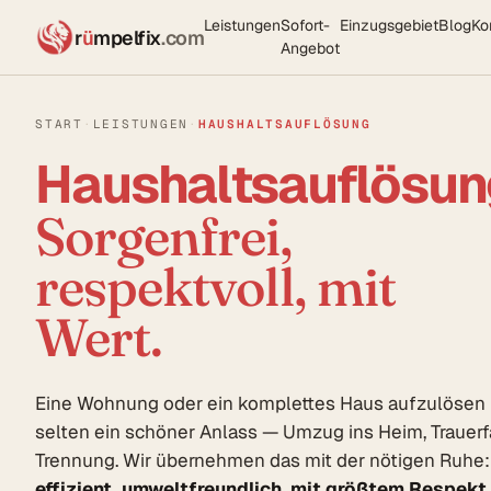
Leistungen
Sofort-
Einzugsgebiet
Blog
Ko
r
ü
mpelfix
.com
Angebot
START
·
LEISTUNGEN
·
HAUSHALTSAUFLÖSUNG
Haushaltsauflösun
Sorgenfrei,
respektvoll, mit
Wert.
Eine Wohnung oder ein komplettes Haus aufzulösen 
selten ein schöner Anlass — Umzug ins Heim, Trauerfa
Trennung. Wir übernehmen das mit der nötigen Ruhe:
effizient, umweltfreundlich, mit größtem Respekt