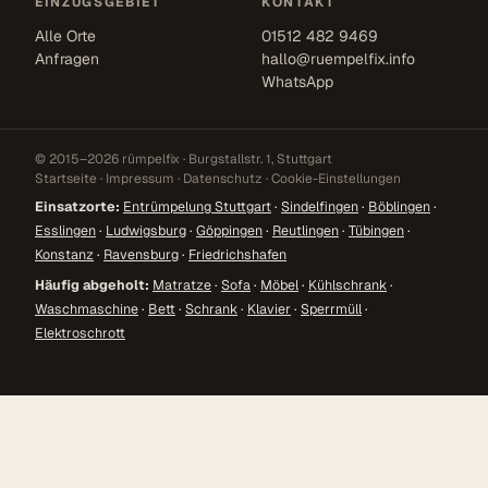
EINZUGSGEBIET
KONTAKT
Alle Orte
01512 482 9469
Anfragen
hallo@ruempelfix.info
WhatsApp
© 2015–2026 rümpelfix · Burgstallstr. 1, Stuttgart
Startseite
·
Impressum
·
Datenschutz
·
Cookie-Einstellungen
Einsatzorte:
Entrümpelung Stuttgart
·
Sindelfingen
·
Böblingen
·
Esslingen
·
Ludwigsburg
·
Göppingen
·
Reutlingen
·
Tübingen
·
Konstanz
·
Ravensburg
·
Friedrichshafen
Häufig abgeholt:
Matratze
·
Sofa
·
Möbel
·
Kühlschrank
·
Waschmaschine
·
Bett
·
Schrank
·
Klavier
·
Sperrmüll
·
Elektroschrott