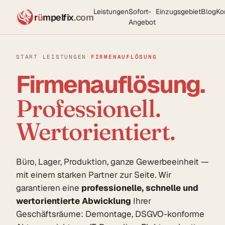
Leistungen
Sofort-
Einzugsgebiet
Blog
Ko
r
ü
mpelfix
.com
Angebot
START
·
LEISTUNGEN
·
FIRMENAUFLÖSUNG
Firmenauflösung.
Professionell.
Wertorientiert.
Büro, Lager, Produktion, ganze Gewerbeeinheit —
mit einem starken Partner zur Seite. Wir
garantieren eine
professionelle, schnelle und
wertorientierte Abwicklung
Ihrer
Geschäftsräume: Demontage, DSGVO-konforme