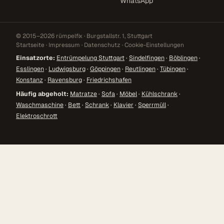
WhatsApp
© 2015–2026 rümpelfix · Burgstallstr. 1, Stuttgart
Startseite
·
Impressum
·
Datenschutz
·
Cookie-Einstellungen
Einsatzorte:
Entrümpelung Stuttgart
·
Sindelfingen
·
Böblingen
·
Esslingen
·
Ludwigsburg
·
Göppingen
·
Reutlingen
·
Tübingen
·
Konstanz
·
Ravensburg
·
Friedrichshafen
Häufig abgeholt:
Matratze
·
Sofa
·
Möbel
·
Kühlschrank
·
Waschmaschine
·
Bett
·
Schrank
·
Klavier
·
Sperrmüll
·
Elektroschrott