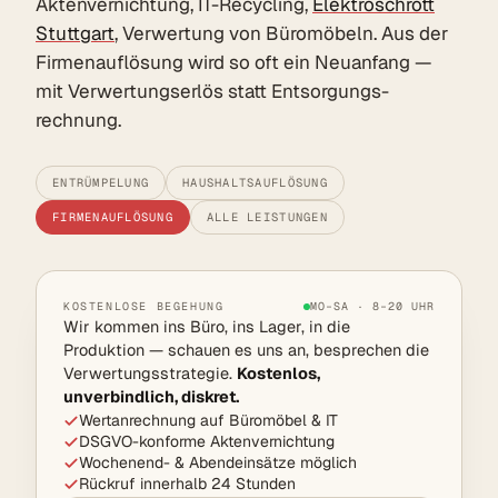
Aktenvernichtung, IT-Recycling,
Elektroschrott
Stuttgart
, Verwertung von Büromöbeln. Aus der
Firmenauflösung wird so oft ein Neuanfang —
mit Verwertungserlös statt Entsorgungs­
rechnung.
ENTRÜMPELUNG
HAUSHALTSAUFLÖSUNG
FIRMENAUFLÖSUNG
ALLE LEISTUNGEN
KOSTENLOSE BEGEHUNG
MO–SA · 8–20 UHR
Wir kommen ins Büro, ins Lager, in die
Produktion — schauen es uns an, besprechen die
Verwertungs­strategie.
Kostenlos,
unverbindlich, diskret.
Wertanrechnung auf Büromöbel & IT
DSGVO-konforme Aktenvernichtung
Wochenend- & Abendeinsätze möglich
Rückruf innerhalb 24 Stunden