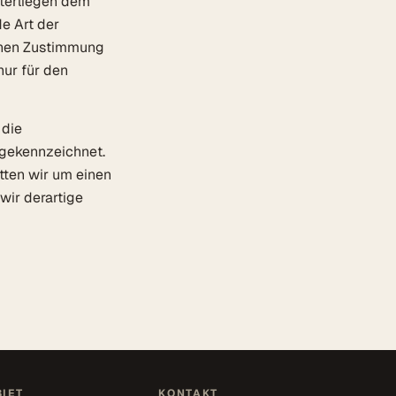
nterliegen dem
de Art der
ichen Zustimmung
nur für den
 die
e gekennzeichnet.
tten wir um einen
ir derartige
IET
KONTAKT