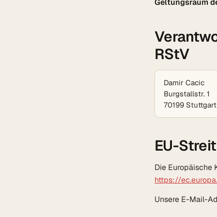
Geltungsraum de
Verantwor
RStV
Damir Cacic
Burgstallstr. 1
70199 Stuttgart
EU-Strei
Die Europäische K
https://ec.europ
Unsere E-Mail-Ad