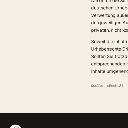
Die durch die Sei
deutschen Urheber
Verwertung außer
des jeweiligen Au
privaten, nicht k
Soweit die Inhalt
Urheberrechte Dri
Sollten Sie trot
entsprechenden H
Inhalte umgehend
Quelle: eRecht24