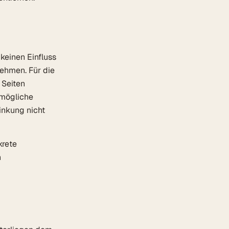
 keinen Einfluss
ehmen. Für die
 Seiten
 mögliche
inkung nicht
krete
n