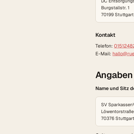
DC Entsorgung
Burgstallstr. 1
70199 Stuttgart
Kontakt
Telefon:
0151248
E-Mail:
hallo@rue
Angaben 
Name und Sitz de
SV SparkassenV
Löwentorstraße
70376 Stuttgar