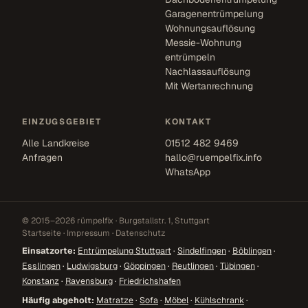
Garagenentrümpelung
Wohnungsauflösung
Messie-Wohnung
entrümpeln
Nachlassauflösung
Mit Wertanrechnung
EINZUGSGEBIET
KONTAKT
Alle Landkreise
01512 482 9469
Anfragen
hallo@ruempelfix.info
WhatsApp
© 2015–2026 rümpelfix · Burgstallstr. 1, Stuttgart
Startseite
·
Impressum
·
Datenschutz
Einsatzorte:
Entrümpelung Stuttgart
·
Sindelfingen
·
Böblingen
·
Esslingen
·
Ludwigsburg
·
Göppingen
·
Reutlingen
·
Tübingen
·
Konstanz
·
Ravensburg
·
Friedrichshafen
Häufig abgeholt:
Matratze
·
Sofa
·
Möbel
·
Kühlschrank
·