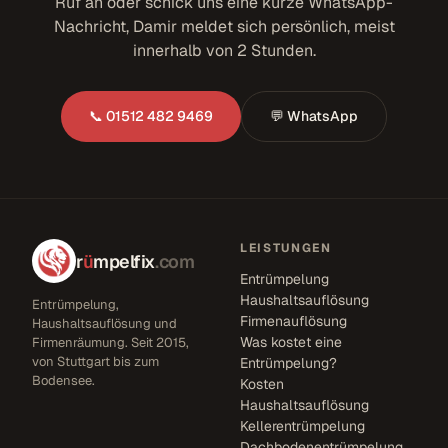
Ruf an oder schick uns eine kurze WhatsApp-
Nachricht, Damir meldet sich persönlich, meist
innerhalb von 2 Stunden.
📞 01512 482 9469
💬 WhatsApp
LEISTUNGEN
r
ü
mpelfix
.com
Entrümpelung
Haushaltsauflösung
Entrümpelung,
Firmenauflösung
Haushaltsauflösung und
Was kostet eine
Firmenräumung. Seit 2015,
von Stuttgart bis zum
Entrümpelung?
Bodensee.
Kosten
Haushaltsauflösung
Kellerentrümpelung
Dachbodenentrümpelung