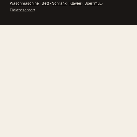
Waschmaschine
·
Bett
·
Schrank
·
Klavier
·
Sperrmüll
·
Elektroschrott