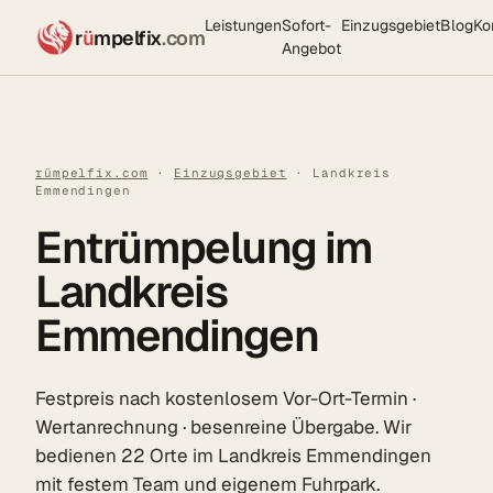
Leistungen
Sofort-
Einzugsgebiet
Blog
Ko
r
ü
mpelfix
.com
Angebot
rümpelfix.com
·
Einzugsgebiet
· Landkreis
Emmendingen
Entrümpelung im
Landkreis
Emmendingen
Festpreis nach kostenlosem Vor-Ort-Termin ·
Wertanrechnung · besenreine Übergabe. Wir
bedienen 22 Orte im Landkreis Emmendingen
mit festem Team und eigenem Fuhrpark.