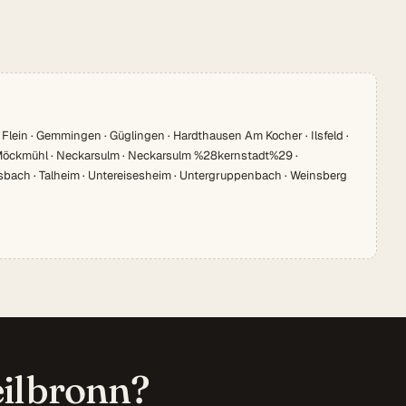
 Flein · Gemmingen · Güglingen · Hardthausen Am Kocher · Ilsfeld ·
· Möckmühl · Neckarsulm · Neckarsulm %28kernstadt%29 ·
sbach · Talheim · Untereisesheim · Untergruppenbach · Weinsberg
eilbronn?