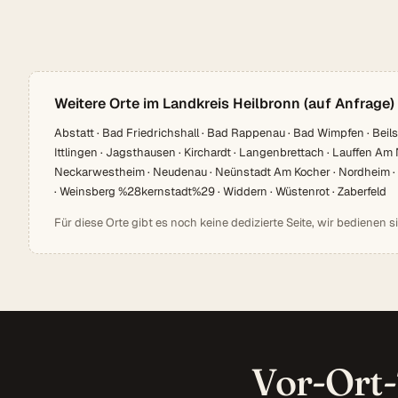
Weitere Orte im Landkreis Heilbronn (auf Anfrage)
Abstatt · Bad Friedrichshall · Bad Rappenau · Bad Wimpfen · Beilst
Ittlingen · Jagsthausen · Kirchardt · Langenbrettach · Lauffen 
Neckarwestheim · Neudenau · Neünstadt Am Kocher · Nordheim · Ob
· Weinsberg %28kernstadt%29 · Widdern · Wüstenrot · Zaberfeld
Für diese Orte gibt es noch keine dedizierte Seite, wir bedienen s
Vor-Ort-