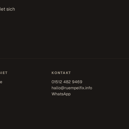
et sich
IET
KONTAKT
se
01512 482 9469
hallo@ruempelfix.info
WhatsApp