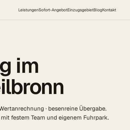
Leistungen
Sofort-Angebot
Einzugsgebiet
Blog
Kontakt
g im
ilbronn
 Wertanrechnung · besenreine Übergabe.
n mit festem Team und eigenem Fuhrpark.