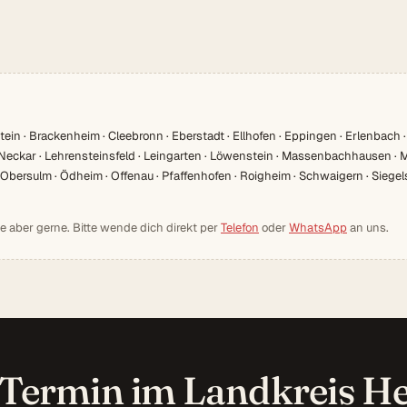
ein · Brackenheim · Cleebronn · Eberstadt · Ellhofen · Eppingen · Erlenbach ·
Am Neckar · Lehrensteinsfeld · Leingarten · Löwenstein · Massenbachhausen 
ersulm · Ödheim · Offenau · Pfaffenhofen · Roigheim · Schwaigern · Siegel
ie aber gerne. Bitte wende dich direkt per
Telefon
oder
WhatsApp
an uns.
Termin im Landkreis H