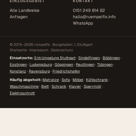
EINZUGSGEBIET
KONTAKT
Alle Landkreise
0151 249 814 82
Anfragen
hallo@ruempelfix.info
WhatsApp
© 2015–2026 rümpelfix · Burgstallstr. 1, Stuttgart
Startseite
·
Impressum
·
Datenschutz
Einsatzorte:
Entrümpelung Stuttgart
·
Sindelfingen
·
Böblingen
·
Esslingen
·
Ludwigsburg
·
Göppingen
·
Reutlingen
·
Tübingen
·
Konstanz
·
Ravensburg
·
Friedrichshafen
Häufig abgeholt:
Matratze
·
Sofa
·
Möbel
·
Kühlschrank
·
Waschmaschine
·
Bett
·
Schrank
·
Klavier
·
Sperrmüll
·
Elektroschrott