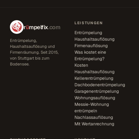
LEISTUNGEN
r
ü
mpelfix
.com
Entrümpelung
Haushaltsauflösung
Entrümpelung,
Firmenauflösung
Haushaltsauflösung und
Was kostet eine
Firmenräumung. Seit 2015,
von Stuttgart bis zum
Entrümpelung?
Bodensee.
Kosten
Haushaltsauflösung
Kellerentrümpelung
Dachbodenentrümpelung
Garagenentrümpelung
Wohnungsauflösung
Messie-Wohnung
entrümpeln
Nachlassauflösung
Mit Wertanrechnung