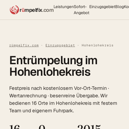
Leistungen
Sofort-
Einzugsgebiet
Blog
Ko
r
ü
mpelfix
.com
Angebot
rümpelfix.com
·
Einzugsgebiet
· Hohenlohekreis
Entrümpelung im
Hohenlohekreis
Festpreis nach kostenlosem Vor-Ort-Termin ·
Wertanrechnung · besenreine Übergabe. Wir
bedienen 16 Orte im Hohenlohekreis mit festem
Team und eigenem Fuhrpark.
16
0
2015