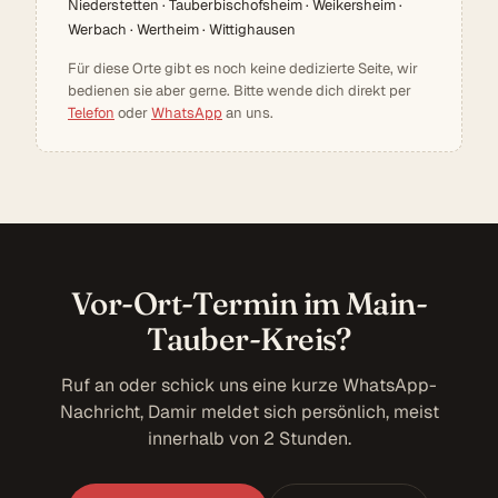
Niederstetten · Tauberbischofsheim · Weikersheim ·
Werbach · Wertheim · Wittighausen
Für diese Orte gibt es noch keine dedizierte Seite, wir
bedienen sie aber gerne. Bitte wende dich direkt per
Telefon
oder
WhatsApp
an uns.
Vor-Ort-Termin im Main-
Tauber-Kreis?
Ruf an oder schick uns eine kurze WhatsApp-
Nachricht, Damir meldet sich persönlich, meist
innerhalb von 2 Stunden.