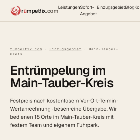
Leistungen
Sofort-
Einzugsgebiet
Blog
Ko
r
ü
mpelfix
.com
Angebot
rümpelfix.com
·
Einzugsgebiet
· Main-Tauber-
Kreis
Entrümpelung im
Main-Tauber-Kreis
Festpreis nach kostenlosem Vor-Ort-Termin ·
Wertanrechnung · besenreine Übergabe. Wir
bedienen 18 Orte im Main-Tauber-Kreis mit
festem Team und eigenem Fuhrpark.