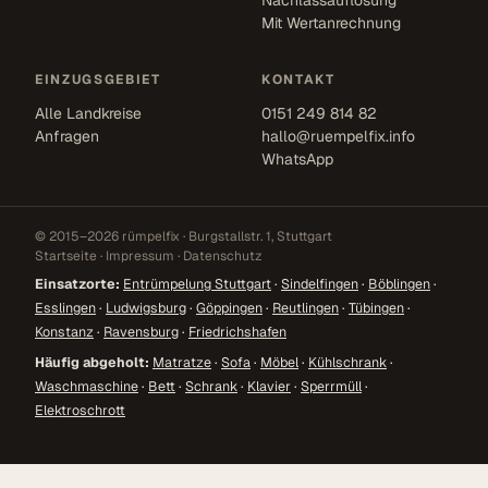
Nachlassauflösung
Mit Wertanrechnung
EINZUGSGEBIET
KONTAKT
Alle Landkreise
0151 249 814 82
Anfragen
hallo@ruempelfix.info
WhatsApp
© 2015–2026 rümpelfix · Burgstallstr. 1, Stuttgart
Startseite
·
Impressum
·
Datenschutz
Einsatzorte:
Entrümpelung Stuttgart
·
Sindelfingen
·
Böblingen
·
Esslingen
·
Ludwigsburg
·
Göppingen
·
Reutlingen
·
Tübingen
·
Konstanz
·
Ravensburg
·
Friedrichshafen
Häufig abgeholt:
Matratze
·
Sofa
·
Möbel
·
Kühlschrank
·
Waschmaschine
·
Bett
·
Schrank
·
Klavier
·
Sperrmüll
·
Elektroschrott