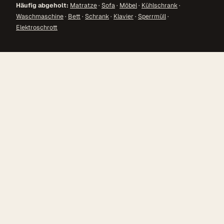
Häufig abgeholt:
Matratze
·
Sofa
·
Möbel
·
Kühlschrank
·
Waschmaschine
·
Bett
·
Schrank
·
Klavier
·
Sperrmüll
·
Elektroschrott