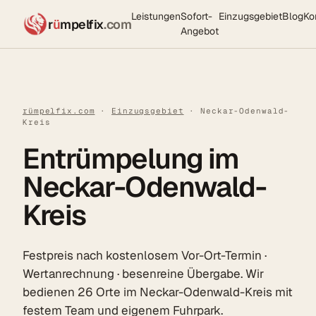
Leistungen
Sofort-
Einzugsgebiet
Blog
Ko
r
ü
mpelfix
.com
Angebot
rümpelfix.com
·
Einzugsgebiet
· Neckar-Odenwald-
Kreis
Entrümpelung im
Neckar-Odenwald-
Kreis
Festpreis nach kostenlosem Vor-Ort-Termin ·
Wertanrechnung · besenreine Übergabe. Wir
bedienen 26 Orte im Neckar-Odenwald-Kreis mit
festem Team und eigenem Fuhrpark.