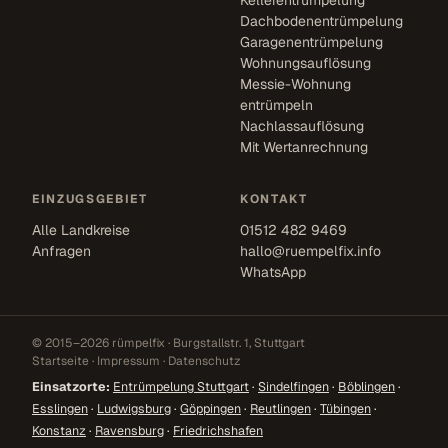
Kellerentrümpelung
Dachbodenentrümpelung
Garagenentrümpelung
Wohnungsauflösung
Messie-Wohnung
entrümpeln
Nachlassauflösung
Mit Wertanrechnung
EINZUGSGEBIET
KONTAKT
Alle Landkreise
01512 482 9469
Anfragen
hallo@ruempelfix.info
WhatsApp
© 2015–2026 rümpelfix · Burgstallstr. 1, Stuttgart
Startseite
·
Impressum
·
Datenschutz
Einsatzorte:
Entrümpelung Stuttgart
·
Sindelfingen
·
Böblingen
·
Esslingen
·
Ludwigsburg
·
Göppingen
·
Reutlingen
·
Tübingen
·
Konstanz
·
Ravensburg
·
Friedrichshafen