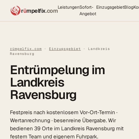
Leistungen
Sofort-
Einzugsgebiet
Blog
Ko
r
ü
mpelfix
.com
Angebot
rümpelfix.com
·
Einzugsgebiet
· Landkreis
Ravensburg
Entrümpelung im
Landkreis
Ravensburg
Festpreis nach kostenlosem Vor-Ort-Termin ·
Wertanrechnung · besenreine Übergabe. Wir
bedienen 39 Orte im Landkreis Ravensburg mit
festem Team und eigenem Fuhrpark.