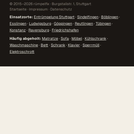
© 2015–2026 rümpelfix · Burgstallstr. 1, Stuttgart
Startseite
·
Impressum
·
Datenschutz
Einsatzorte:
Entrümpelung Stuttgart
·
Sindelfingen
·
Böblingen
·
Esslingen
·
Ludwigsburg
·
Göppingen
·
Reutlingen
·
Tübingen
·
Konstanz
·
Ravensburg
·
Friedrichshafen
Häufig abgeholt:
Matratze
·
Sofa
·
Möbel
·
Kühlschrank
·
Waschmaschine
·
Bett
·
Schrank
·
Klavier
·
Sperrmüll
·
Elektroschrott