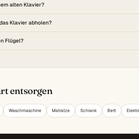
nem alten Klavier?
 das Klavier abholen?
en Flügel?
art entsorgen
Waschmaschine
Matratze
Schrank
Bett
Elektr