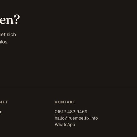
den?
et sich
los.
IET
KONTAKT
se
01512 482 9469
hallo@ruempelfix.info
WhatsApp