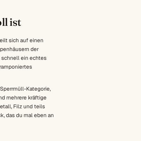
l ist
ilt sich auf einen
eppenhäusern der
 schnell ein echtes
 ramponiertes
 Sperrmüll-Kategorie,
nd mehrere kräftige
all, Filz und teils
ck, das du mal eben an