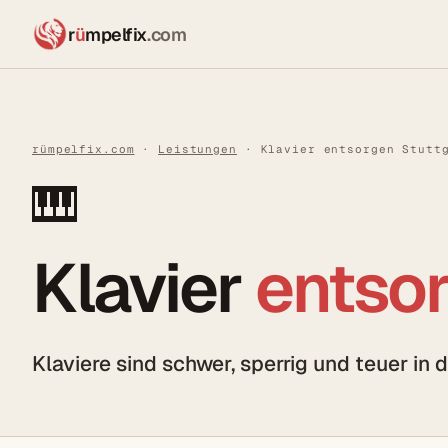
r
ü
mpelfix
.com
rümpelfix.com
·
Leistungen
· Klavier entsorgen Stutt
🎹
Klavier
entso
Klaviere sind schwer, sperrig und teuer in