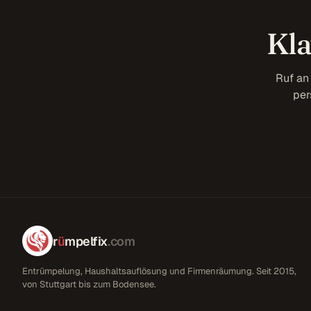
Kla
Ruf an
per
r
ü
mpelfix
.com
Entrümpelung, Haushaltsauflösung und Firmenräumung. Seit 2015,
von Stuttgart bis zum Bodensee.