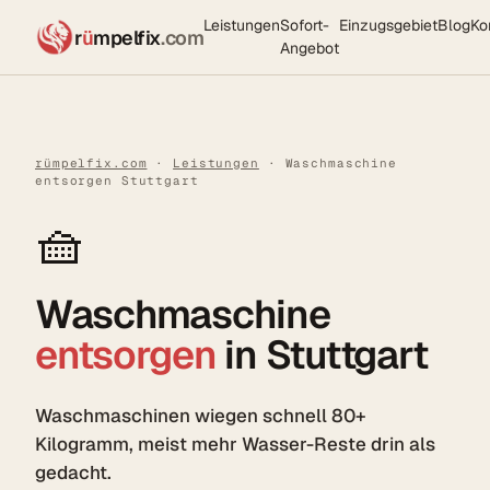
Leistungen
Sofort-
Einzugsgebiet
Blog
Ko
r
ü
mpelfix
.com
Angebot
rümpelfix.com
·
Leistungen
· Waschmaschine
entsorgen Stuttgart
🧺
Waschmaschine
entsorgen
in Stuttgart
Waschmaschinen wiegen schnell 80+
Kilogramm, meist mehr Wasser-Reste drin als
gedacht.