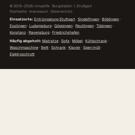
© 2015–2026 rümpelfix · Burgstallstr. 1, Stuttgart
Startseite
·
Impressum
·
Datenschutz
Einsatzorte:
Entrümpelung Stuttgart
·
Sindelfingen
·
Böblingen
·
Esslingen
·
Ludwigsburg
·
Göppingen
·
Reutlingen
·
Tübingen
·
Konstanz
·
Ravensburg
·
Friedrichshafen
Häufig abgeholt:
Matratze
·
Sofa
·
Möbel
·
Kühlschrank
·
Waschmaschine
·
Bett
·
Schrank
·
Klavier
·
Sperrmüll
·
Elektroschrott