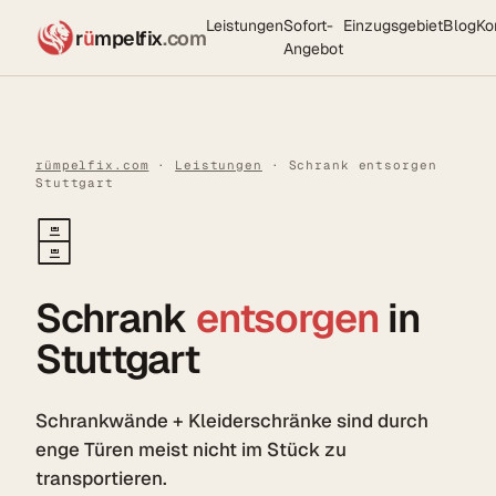
Leistungen
Sofort-
Einzugsgebiet
Blog
Ko
r
ü
mpelfix
.com
Angebot
rümpelfix.com
·
Leistungen
· Schrank entsorgen
Stuttgart
🗄️
Schrank
entsorgen
in
Stuttgart
Schrankwände + Kleiderschränke sind durch
enge Türen meist nicht im Stück zu
transportieren.