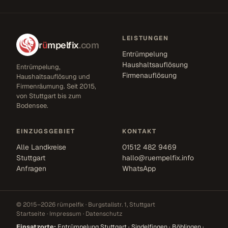
LEISTUNGEN
r
ü
mpelfix
.com
Entrümpelung
Haushaltsauflösung
Entrümpelung,
Firmenauflösung
Haushaltsauflösung und
Firmenräumung. Seit 2015,
von Stuttgart bis zum
Bodensee.
EINZUGSGEBIET
KONTAKT
Alle Landkreise
01512 482 9469
Stuttgart
hallo@ruempelfix.info
Anfragen
WhatsApp
© 2015–2026 rümpelfix · Burgstallstr. 1, Stuttgart
Startseite
·
Impressum
·
Datenschutz
Einsatzorte:
Entrümpelung Stuttgart
·
Sindelfingen
·
Böblingen
·