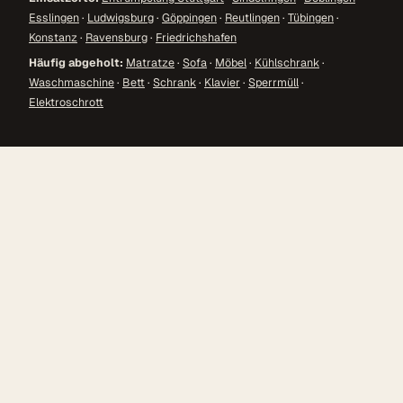
Esslingen
·
Ludwigsburg
·
Göppingen
·
Reutlingen
·
Tübingen
·
Konstanz
·
Ravensburg
·
Friedrichshafen
Häufig abgeholt:
Matratze
·
Sofa
·
Möbel
·
Kühlschrank
·
Waschmaschine
·
Bett
·
Schrank
·
Klavier
·
Sperrmüll
·
Elektroschrott