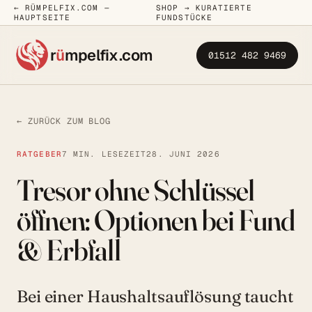
← RÜMPELFIX.COM —
SHOP → KURATIERTE
HAUPTSEITE
FUNDSTÜCKE
r
ü
mpelfix
.com
01512 482 9469
← ZURÜCK ZUM BLOG
RATGEBER
7 MIN. LESEZEIT
28. JUNI 2026
Tresor ohne Schlüssel
öffnen: Optionen bei Fund
& Erbfall
Bei einer Haushaltsauflösung taucht