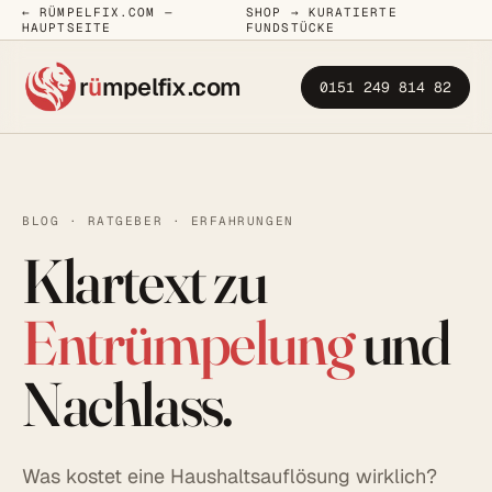
← RÜMPELFIX.COM —
SHOP → KURATIERTE
HAUPTSEITE
FUNDSTÜCKE
r
ü
mpelfix
.com
0151 249 814 82
BLOG · RATGEBER · ERFAHRUNGEN
Klartext zu
Entrümpelung
und
Nachlass.
Was kostet eine Haushaltsauflösung wirklich?