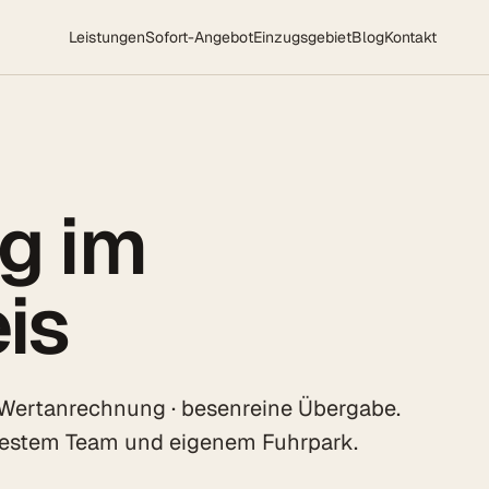
Leistungen
Sofort-Angebot
Einzugsgebiet
Blog
Kontakt
g im
is
 Wertanrechnung · besenreine Übergabe.
 festem Team und eigenem Fuhrpark.