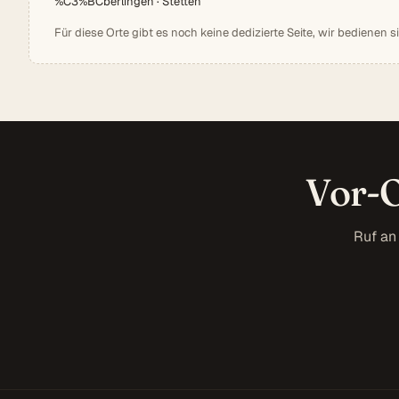
%C3%BCberlingen · Stetten
Für diese Orte gibt es noch keine dedizierte Seite, wir bedienen s
Vor-O
Ruf an