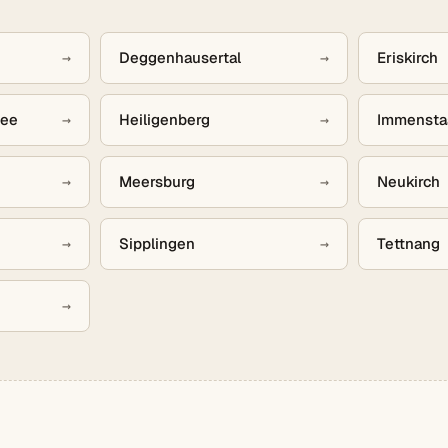
→
Deggenhausertal
→
Eriskirch
see
→
Heiligenberg
→
Immensta
→
Meersburg
→
Neukirch
→
Sipplingen
→
Tettnang
→