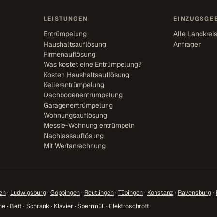
LEISTUNGEN
EINZUGSGEB
Entrümpelung
Alle Landkrei
Haushaltsauflösung
Anfragen
Firmenauflösung
Was kostet eine Entrümpelung?
Kosten Haushaltsauflösung
Kellerentrümpelung
Dachbodenentrümpelung
Garagenentrümpelung
Wohnungsauflösung
Messie-Wohnung entrümpeln
Nachlassauflösung
Mit Wertanrechnung
en
·
Ludwigsburg
·
Göppingen
·
Reutlingen
·
Tübingen
·
Konstanz
·
Ravensburg
·
ne
·
Bett
·
Schrank
·
Klavier
·
Sperrmüll
·
Elektroschrott