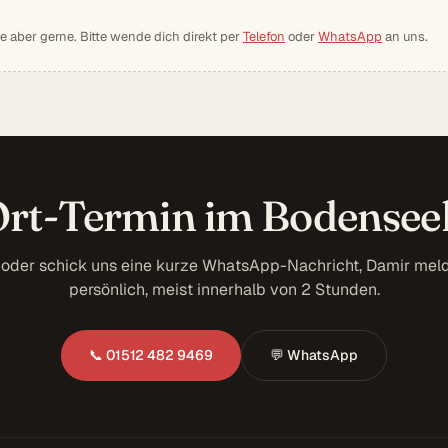
ie aber gerne. Bitte wende dich direkt per
Telefon
oder
WhatsApp
an uns.
rt-Termin im Bodensee
 oder schick uns eine kurze WhatsApp-Nachricht, Damir meld
persönlich, meist innerhalb von 2 Stunden.
📞 01512 482 9469
💬 WhatsApp