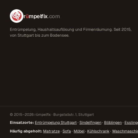
r
ü
mpelfix
.com
Entrümpelung, Haushaltsauflösung und Firmenräumung. Seit 2015,
von Stuttgart bis zum Bodensee.
© 2015–2026 rümpelfix · Burgstallstr. 1, Stuttgart
Einsatzorte:
Entrümpelung Stuttgart
·
Sindelfingen
·
Böblingen
·
Essling
Häufig abgeholt:
Matratze
·
Sofa
·
Möbel
·
Kühlschrank
·
Waschmaschi