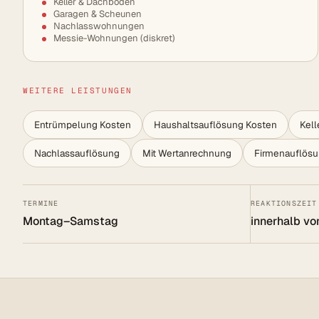
Keller & Dachböden
Garagen & Scheunen
Nachlasswohnungen
Messie-Wohnungen (diskret)
WEITERE LEISTUNGEN
Entrümpelung Kosten
Haushaltsauflösung Kosten
Kel
Nachlassauflösung
Mit Wertanrechnung
Firmenauflös
TERMINE
REAKTIONSZEIT
Montag–Samstag
innerhalb vo