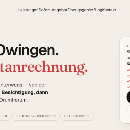
Leistungen
Sofort-Angebot
Einzugsgebiet
Blog
Kontakt
 Owingen.
K
S
a
rtanrechnung.
K
 unterwegs — von der
t Besichtigung, dann
e Drumherum.
ALEM
UHLDINGEN-MÜHLHOFEN
HEILIGENBERG