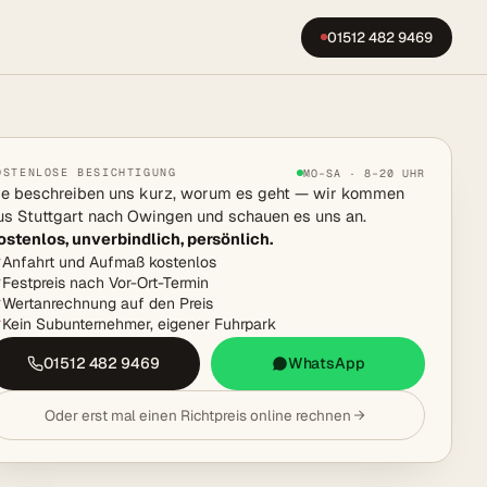
01512 482 9469
OSTENLOSE BESICHTIGUNG
MO–SA · 8–20 UHR
ie beschreiben uns kurz, worum es geht — wir kommen
us Stuttgart nach Owingen und schauen es uns an.
ostenlos, unverbindlich, persönlich.
Anfahrt und Aufmaß kostenlos
Festpreis nach Vor-Ort-Termin
Wertanrechnung auf den Preis
Kein Subunternehmer, eigener Fuhrpark
01512 482 9469
WhatsApp
Oder erst mal einen Richtpreis online rechnen