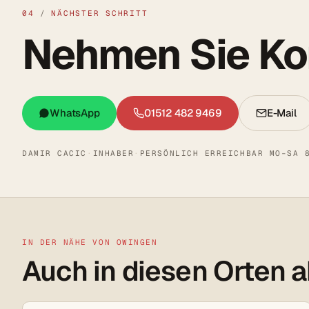
04
/
NÄCHSTER SCHRITT
Nehmen Sie Kon
WhatsApp
01512 482 9469
E-Mail
DAMIR CACIC
·
INHABER
·
PERSÖNLICH ERREICHBAR MO–SA 
IN DER NÄHE VON OWINGEN
Auch in diesen Orten a