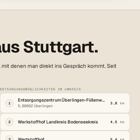
us Stuttgart.
 mit denen man direkt ins Gespräch kommt. Seit
ENTSORGUNGSMÖGLICHKEITEN IM UMKREIS
Entsorgungszentrum Überlingen-Füllenwaid
1
3,8
km
5, 88662 Überlingen
Werkstoffhof Landkreis Bodenseekreis
2
4,5
km
Wertstoffhof
3
5,4
km