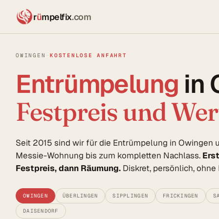
r
ü
mpelfix
.com
OWINGEN
·
KOSTENLOSE ANFAHRT
Entrümpelung
in
Festpreis und We
Seit 2015 sind wir für die Entrümpelung in Owingen
Messie-Wohnung bis zum kompletten Nachlass.
Ers
Festpreis, dann Räumung.
Diskret, persönlich, ohn
OWINGEN
ÜBERLINGEN
SIPPLINGEN
FRICKINGEN
S
DAISENDORF