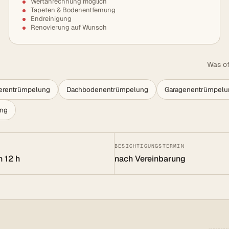
Wertanrechnung möglich
Tapeten & Bodenentfernung
Endreinigung
Renovierung auf Wunsch
Was of
lerentrümpelung
Dachbodenentrümpelung
Garagenentrümpelu
ung
BESICHTIGUNGSTERMIN
n 12 h
nach Vereinbarung