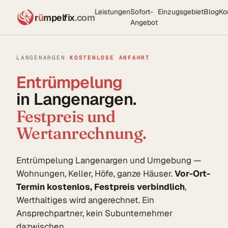
Leistungen
Sofort-
Einzugsgebiet
Blog
Ko
r
ü
mpelfix
.com
Angebot
LANGENARGEN
·
KOSTENLOSE ANFAHRT
Entrümpelung
in Langenargen.
Festpreis und
Wertanrechnung.
Entrümpelung Langenargen und Umgebung —
Wohnungen, Keller, Höfe, ganze Häuser.
Vor-Ort-
Termin kostenlos, Festpreis verbindlich
,
Werthaltiges wird angerechnet. Ein
Ansprechpartner, kein Subunternehmer
dazwischen.