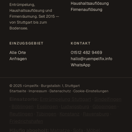
Haushaltsauflösung
Entrümpelung,
Firmenauflösung
Haushaltsauflösung und
Firmenräumung. Seit 2015 —
von Stuttgart bis zum
Bodensee.
EINZUGSGEBIET
KONTAKT
Alle Orte
01512 482 9469
Anfragen
hallo@ruempelfix.info
WhatsApp
© 2025 rümpelfix · Burgstallstr. 1, Stuttgart
Startseite
·
Impressum
·
Datenschutz
·
Cookie-Einstellungen
Einsatzorte:
Entrümpelung Stuttgart
·
Sindelfingen
·
Böblingen
·
Esslingen
·
Ludwigsburg
·
Göppingen
·
Reutlingen
·
Tübingen
·
Konstanz
·
Ravensburg
·
Friedrichshafen
Häufig abgeholt:
Matratze
·
Sofa
·
Möbel
·