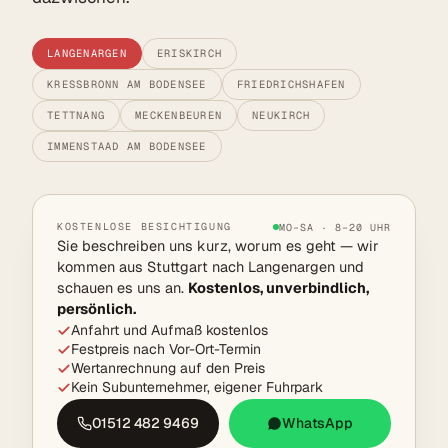
LANGENARGEN
ERISKIRCH
KRESSBRONN AM BODENSEE
FRIEDRICHSHAFEN
TETTNANG
MECKENBEUREN
NEUKIRCH
IMMENSTAAD AM BODENSEE
KOSTENLOSE BESICHTIGUNG
MO–SA · 8–20 UHR
Sie beschreiben uns kurz, worum es geht — wir
kommen aus Stuttgart nach Langenargen und
schauen es uns an.
Kostenlos, unverbindlich,
persönlich.
Anfahrt und Aufmaß kostenlos
Festpreis nach Vor-Ort-Termin
Wertanrechnung auf den Preis
Kein Subunternehmer, eigener Fuhrpark
01512 482 9469
WhatsApp