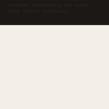
Kühlschrank
·
Waschmaschine
·
Bett
·
Schrank
·
Klavier
·
Sperrmüll
·
Elektroschrott