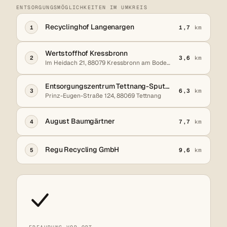
ENTSORGUNGSMÖGLICHKEITEN IM UMKREIS
Recyclinghof Langenargen
1
1,7
km
Wertstoffhof Kressbronn
2
3,6
km
Im Heidach 21, 88079 Kressbronn am Bodensee
Entsorgungszentrum Tettnang-Sputenwinkel
3
6,3
km
Prinz-Eugen-Straße 124, 88069 Tettnang
August Baumgärtner
4
7,7
km
Regu Recycling GmbH
5
9,6
km