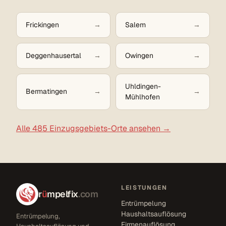
Frickingen
Salem
Deggenhausertal
Owingen
Uhldingen-
Bermatingen
Mühlhofen
Alle 485 Einzugsgebiets-Orte ansehen →
LEISTUNGEN
r
ü
mpelfix
.com
Entrümpelung
Haushaltsauflösung
Entrümpelung,
Firmenauflösung