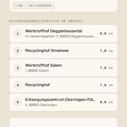
LAGE · HEILIGENBERG
ENTSORGUNGSMÖGLICHKEITEN IM UMKREIS
Wertstoffhof Deggenhausertal
1
6,9
km
Im Gewerbegebiet 17, 88693 Deggenhausertal
Recyclinghof Illmensee
2
7,0
km
Wertstoffhof Salem
3
7,6
km
1, 88682 Salem
Recyclinghof
4
7,9
km
Entsorgungszentrum Überlingen-Füllenwaid
5
9,0
km
5, 88662 Überlingen