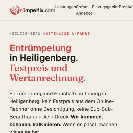
Leistungen
Sofort-
Einzugsgebiet
Blog
Ko
r
ü
mpelfix
.com
Angebot
HEILIGENBERG
·
KOSTENLOSE ANFAHRT
Entrümpelung
in Heiligenberg.
Festpreis und
Wertanrechnung.
Entrümpelung und Haushaltsauflösung in
Heiligenberg: kein Festpreis aus dem Online-
Rechner ohne Besichtigung, keine Sub-Sub-
Beauftragung, kein Druck.
Wir kommen,
schauen, kalkulieren.
Wenn es passt, machen
wir es selbst.