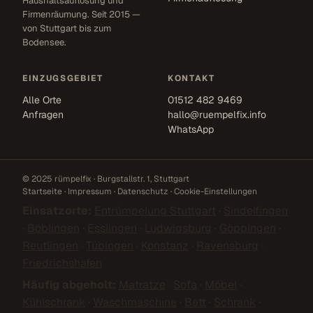
Haushaltsauflösung und
Firmenräumung. Seit 2015 —
von Stuttgart bis zum
Bodensee.
EINZUGSGEBIET
KONTAKT
Alle Orte
01512 482 9469
Anfragen
hallo@ruempelfix.info
WhatsApp
© 2025 rümpelfix · Burgstallstr. 1, Stuttgart
Startseite
·
Impressum
·
Datenschutz
·
Cookie-Einstellungen
Einsatzorte:
Entrümpelung Stuttgart
·
Sindelfingen
·
Böblingen
·
Esslingen
·
Ludwigsburg
·
Göppingen
·
Reutlingen
·
Tübingen
·
Konstanz
·
Ravensburg
·
Friedrichshafen
Häufig abgeholt:
Matratze
·
Sofa
·
Möbel
·
Kühlschrank
·
Waschmaschine
·
Bett
·
Schrank
·