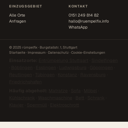
EINZUGSGEBIET
KONTAKT
Alle Orte
0151 249 814 82
Anfragen
hallo@ruempelfix.info
WhatsApp
© 2025 rümpelfix · Burgstallstr. 1, Stuttgart
Startseite
·
Impressum
·
Datenschutz
·
Cookie-Einstellungen
Einsatzorte:
Entrümpelung Stuttgart
·
Sindelfingen
·
Böblingen
·
Esslingen
·
Ludwigsburg
·
Göppingen
·
Reutlingen
·
Tübingen
·
Konstanz
·
Ravensburg
·
Friedrichshafen
Häufig abgeholt:
Matratze
·
Sofa
·
Möbel
·
Kühlschrank
·
Waschmaschine
·
Bett
·
Schrank
·
Klavier
·
Sperrmüll
·
Elektroschrott