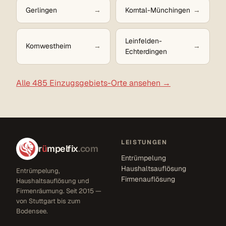
Gerlingen
Korntal-Münchingen
Leinfelden-
Kornwestheim
Echterdingen
Alle 485 Einzugsgebiets-Orte ansehen →
LEISTUNGEN
r
ü
mpelfix
.com
Entrümpelung
Haushaltsauflösung
Entrümpelung,
Firmenauflösung
Haushaltsauflösung und
Firmenräumung. Seit 2015 —
von Stuttgart bis zum
Bodensee.