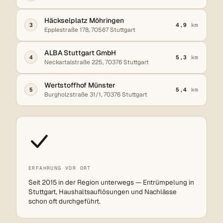
Häckselplatz Möhringen
3
4,9
km
Epplestraße 178, 70567 Stuttgart
ALBA Stuttgart GmbH
4
5,3
km
Neckartalstraße 225, 70376 Stuttgart
Wertstoffhof Münster
5
5,4
km
Burgholzstraße 31/1, 70376 Stuttgart
ERFAHRUNG VOR ORT
Seit 2015 in der Region unterwegs — Entrümpelung in
Stuttgart, Haushaltsauflösungen und Nachlässe
schon oft durchgeführt.