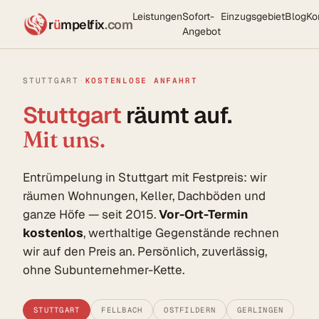
Leistungen
Sofort-
Einzugsgebiet
Blog
Ko
r
ü
mpelfix
.com
Angebot
STUTTGART
·
KOSTENLOSE ANFAHRT
Stuttgart
räumt auf.
Mit uns.
Entrümpelung in Stuttgart mit Festpreis: wir
räumen Wohnungen, Keller, Dachböden und
ganze Höfe — seit 2015.
Vor-Ort-Termin
kostenlos
, werthaltige Gegenstände rechnen
wir auf den Preis an. Persönlich, zuverlässig,
ohne Subunternehmer-Kette.
STUTTGART
FELLBACH
OSTFILDERN
GERLINGEN