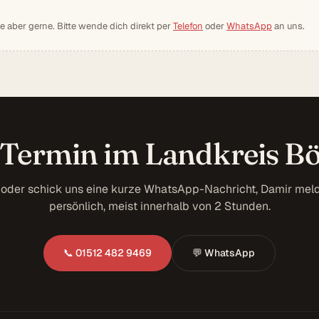
ie aber gerne. Bitte wende dich direkt per
Telefon
oder
WhatsApp
an uns.
Termin im Landkreis B
 oder schick uns eine kurze WhatsApp-Nachricht, Damir meld
persönlich, meist innerhalb von 2 Stunden.
📞 01512 482 9469
💬 WhatsApp