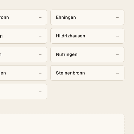
ronn
→
Ehningen
→
rg
→
Hildrizhausen
→
n
→
Nufringen
→
gen
→
Steinenbronn
→
→