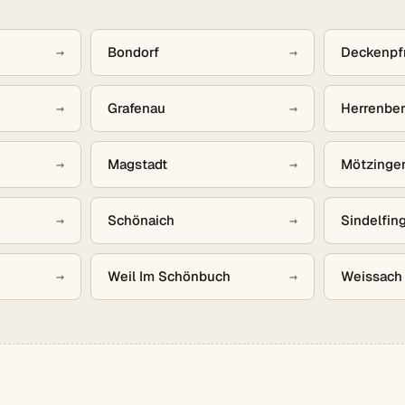
→
Bondorf
→
Deckenpf
→
Grafenau
→
Herrenbe
→
Magstadt
→
Mötzinge
→
Schönaich
→
Sindelfin
→
Weil Im Schönbuch
→
Weissach