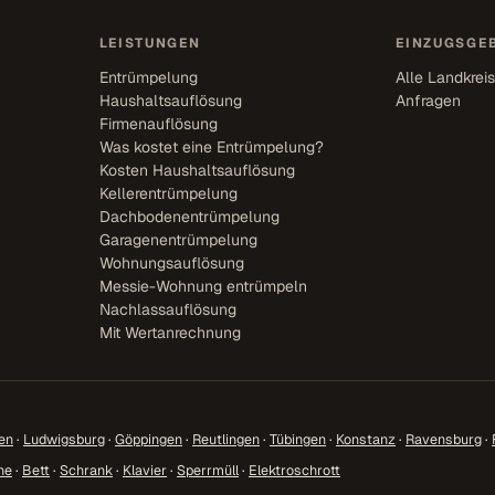
LEISTUNGEN
EINZUGSGEB
Entrümpelung
Alle Landkrei
Haushaltsauflösung
Anfragen
Firmenauflösung
Was kostet eine Entrümpelung?
Kosten Haushaltsauflösung
Kellerentrümpelung
Dachbodenentrümpelung
Garagenentrümpelung
Wohnungsauflösung
Messie-Wohnung entrümpeln
Nachlassauflösung
Mit Wertanrechnung
en
·
Ludwigsburg
·
Göppingen
·
Reutlingen
·
Tübingen
·
Konstanz
·
Ravensburg
·
ne
·
Bett
·
Schrank
·
Klavier
·
Sperrmüll
·
Elektroschrott