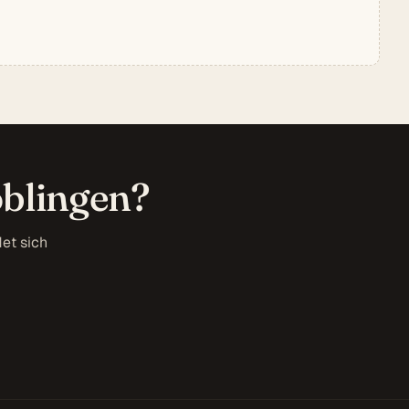
öblingen?
et sich