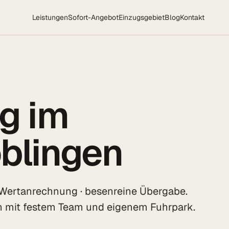
Leistungen
Sofort-Angebot
Einzugsgebiet
Blog
Kontakt
g im
blingen
 Wertanrechnung · besenreine Übergabe.
n mit festem Team und eigenem Fuhrpark.