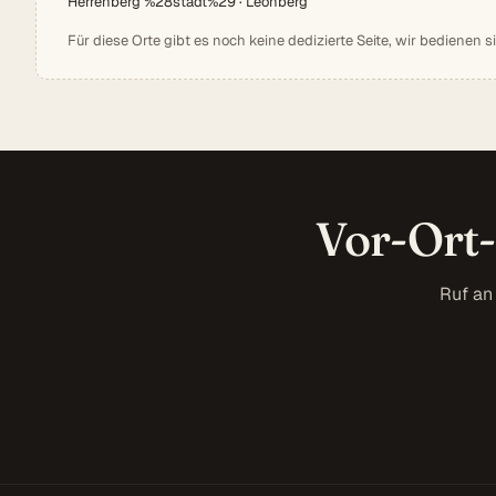
Herrenberg %28stadt%29 · Leonberg
Für diese Orte gibt es noch keine dedizierte Seite, wir bedienen s
Vor-Ort-
Ruf an