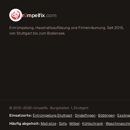
r
ü
mpelfix
.com
Entrümpelung, Haushaltsauflösung und Firmenräumung. Seit 2015,
von Stuttgart bis zum Bodensee.
© 2015–2026 rümpelfix · Burgstallstr. 1, Stuttgart
Einsatzorte:
Entrümpelung Stuttgart
·
Sindelfingen
·
Böblingen
·
Essling
Häufig abgeholt:
Matratze
·
Sofa
·
Möbel
·
Kühlschrank
·
Waschmaschi