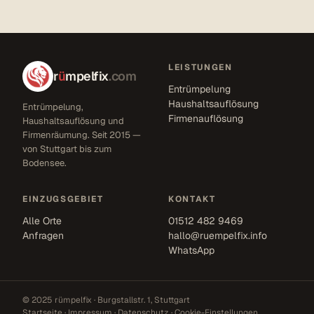
LEISTUNGEN
r
ü
mpelfix
.com
Entrümpelung
Haushaltsauflösung
Entrümpelung,
Firmenauflösung
Haushaltsauflösung und
Firmenräumung. Seit 2015 —
von Stuttgart bis zum
Bodensee.
EINZUGSGEBIET
KONTAKT
Alle Orte
01512 482 9469
Anfragen
hallo@ruempelfix.info
WhatsApp
© 2025 rümpelfix · Burgstallstr. 1, Stuttgart
Startseite
·
Impressum
·
Datenschutz
·
Cookie-Einstellungen