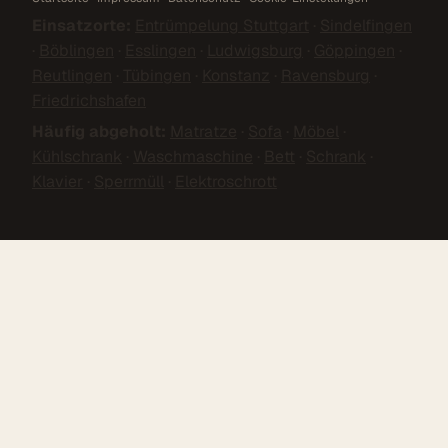
Einsatzorte:
Entrümpelung Stuttgart
·
Sindelfingen
·
Böblingen
·
Esslingen
·
Ludwigsburg
·
Göppingen
·
Reutlingen
·
Tübingen
·
Konstanz
·
Ravensburg
·
Friedrichshafen
Häufig abgeholt:
Matratze
·
Sofa
·
Möbel
·
Kühlschrank
·
Waschmaschine
·
Bett
·
Schrank
·
Klavier
·
Sperrmüll
·
Elektroschrott