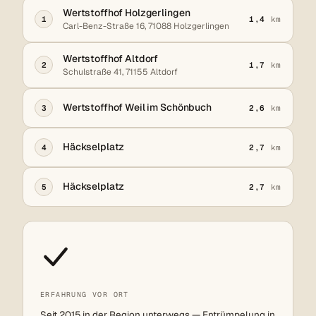
Wertstoffhof Holzgerlingen
1
1,4
km
Carl-Benz-Straße 16, 71088 Holzgerlingen
Wertstoffhof Altdorf
2
1,7
km
Schulstraße 41, 71155 Altdorf
Wertstoffhof Weil im Schönbuch
3
2,6
km
Häckselplatz
4
2,7
km
Häckselplatz
5
2,7
km
ERFAHRUNG VOR ORT
Seit 2015 in der Region unterwegs — Entrümpelung in