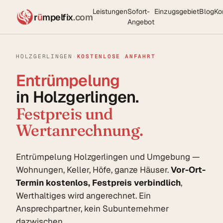
Leistungen
Sofort-
Einzugsgebiet
Blog
Ko
r
ü
mpelfix
.com
Angebot
HOLZGERLINGEN
·
KOSTENLOSE ANFAHRT
Entrümpelung
in Holzgerlingen.
Festpreis und
Wertanrechnung.
Entrümpelung Holzgerlingen und Umgebung —
Wohnungen, Keller, Höfe, ganze Häuser.
Vor-Ort-
Termin kostenlos, Festpreis verbindlich
,
Werthaltiges wird angerechnet. Ein
Ansprechpartner, kein Subunternehmer
dazwischen.