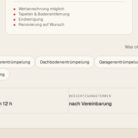
Wertanrechnung möglich
Tapeten & Bodenentfernung
Endreinigung
Renovierung auf Wunsch
Was of
lerentrümpelung
Dachbodenentrümpelung
Garagenentrümpelu
ung
BESICHTIGUNGSTERMIN
n 12 h
nach Vereinbarung