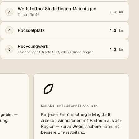
Wertstoffhof Sindelfingen-Maichingen
3
2,1
km
Talstraße 46
Häckselplatz
4
4,2
km
Recyclingwerk
5
4,3
km
Leonberger Straße 208, 71063 Sindelfingen
LOKALE ENTSORGUNGSPARTNER
zgebiet —
Bei jeder Entrümpelung in Magstadt
ung.
arbeiten wir präferiert mit Partnern aus der
Region — kurze Wege, saubere Trennung,
bessere Umweltbilanz.