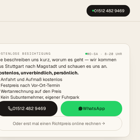
01512 482 9469
OSTENLOSE BESICHTIGUNG
MO–SA · 8–20 UHR
ie beschreiben uns kurz, worum es geht — wir kommen
us Stuttgart nach Magstadt und schauen es uns an.
ostenlos, unverbindlich, persönlich.
Anfahrt und Aufmaß kostenlos
Festpreis nach Vor-Ort-Termin
Wertanrechnung auf den Preis
Kein Subunternehmer, eigener Fuhrpark
01512 482 9469
WhatsApp
Oder erst mal einen Richtpreis online rechnen