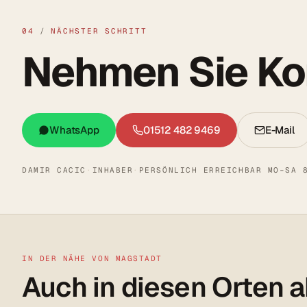
04
/
NÄCHSTER SCHRITT
Nehmen Sie Kon
WhatsApp
01512 482 9469
E-Mail
DAMIR CACIC
·
INHABER
·
PERSÖNLICH ERREICHBAR MO–SA 
IN DER NÄHE VON MAGSTADT
Auch in diesen Orten a