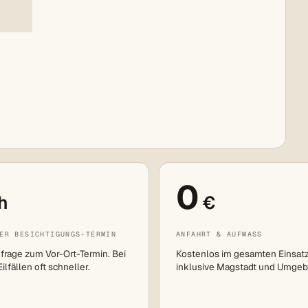
0
h
€
ER BESICHTIGUNGS-TERMIN
ANFAHRT & AUFMASS
frage zum Vor-Ort-Termin. Bei
Kostenlos im gesamten Einsat
lfällen oft schneller.
inklusive Magstadt und Umgeb