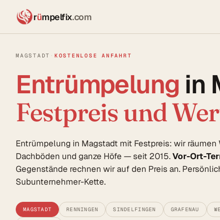
r
ü
mpelfix
.com
MAGSTADT
·
KOSTENLOSE ANFAHRT
Entrümpelung
in
Festpreis und We
Entrümpelung in Magstadt mit Festpreis: wir räumen
Dachböden und ganze Höfe — seit 2015.
Vor-Ort-Te
Gegenstände rechnen wir auf den Preis an. Persönlich
Subunternehmer-Kette.
MAGSTADT
RENNINGEN
SINDELFINGEN
GRAFENAU
W