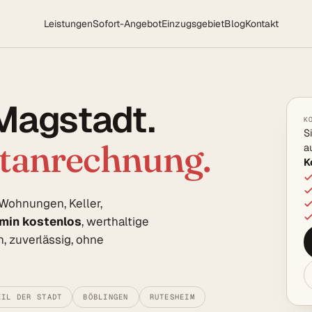
Leistungen
Sofort-Angebot
Einzugsgebiet
Blog
Kontakt
 Magstadt.
K
S
rtanrechnung.
a
K
 Wohnungen, Keller,
rmin kostenlos
, werthaltige
, zuverlässig, ohne
EIL DER STADT
BÖBLINGEN
RUTESHEIM