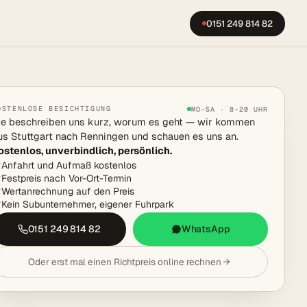
0151 249 814 82
OSTENLOSE BESICHTIGUNG
MO–SA · 8–20 UHR
ie beschreiben uns kurz, worum es geht — wir kommen
us Stuttgart nach Renningen und schauen es uns an.
ostenlos, unverbindlich, persönlich.
Anfahrt und Aufmaß kostenlos
Festpreis nach Vor-Ort-Termin
Wertanrechnung auf den Preis
Kein Subunternehmer, eigener Fuhrpark
0151 249 814 82
WhatsApp
Oder erst mal einen Richtpreis online rechnen