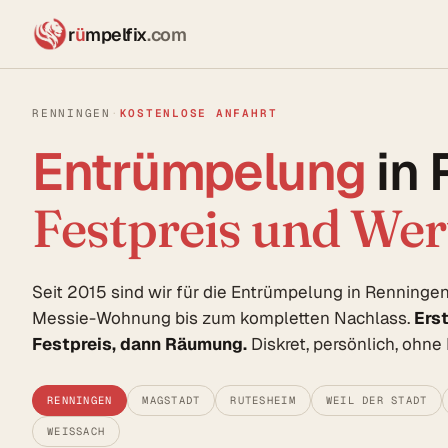
r
ü
mpelfix
.com
RENNINGEN
·
KOSTENLOSE ANFAHRT
Entrümpelung
in
Festpreis und We
Seit 2015 sind wir für die Entrümpelung in Renning
Messie-Wohnung bis zum kompletten Nachlass.
Ers
Festpreis, dann Räumung.
Diskret, persönlich, ohn
RENNINGEN
MAGSTADT
RUTESHEIM
WEIL DER STADT
WEISSACH