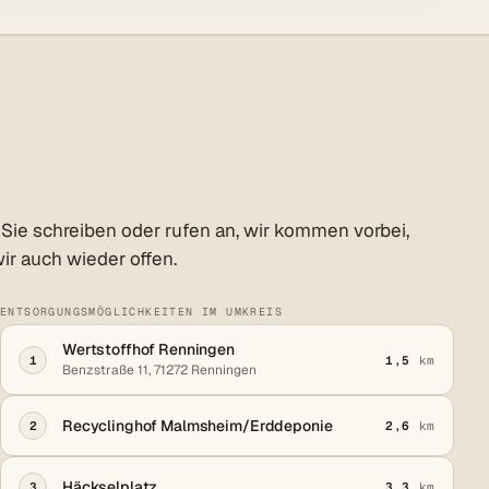
Sie schreiben oder rufen an, wir kommen vorbei,
ir auch wieder offen.
ENTSORGUNGSMÖGLICHKEITEN IM UMKREIS
Wertstoffhof Renningen
1
1,5
km
Benzstraße 11, 71272 Renningen
Recyclinghof Malmsheim/Erddeponie
2
2,6
km
Häckselplatz
3
3,3
km