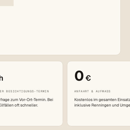
0
h
€
ER BESICHTIGUNGS-TERMIN
ANFAHRT & AUFMASS
frage zum Vor-Ort-Termin. Bei
Kostenlos im gesamten Einsat
lfällen oft schneller.
inklusive Renningen und Umg