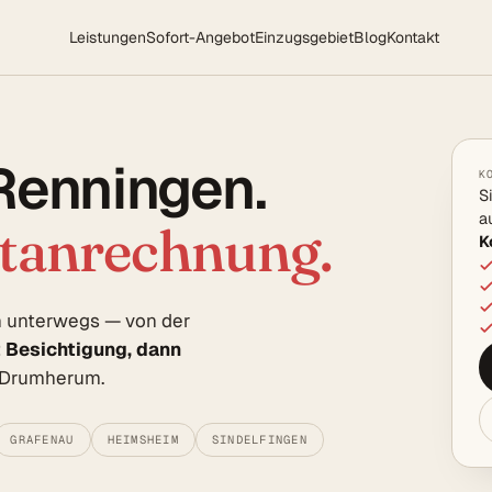
Leistungen
Sofort-Angebot
Einzugsgebiet
Blog
Kontakt
 Renningen.
K
S
a
rtanrechnung.
K
en unterwegs — von der
t Besichtigung, dann
e Drumherum.
GRAFENAU
HEIMSHEIM
SINDELFINGEN