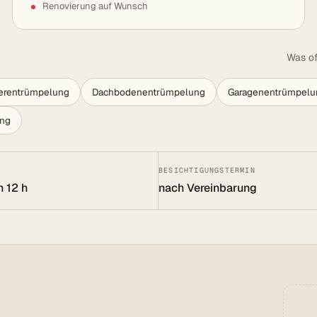
Renovierung auf Wunsch
Was of
lerentrümpelung
Dachbodenentrümpelung
Garagenentrümpelu
ung
BESICHTIGUNGSTERMIN
n 12 h
nach Vereinbarung