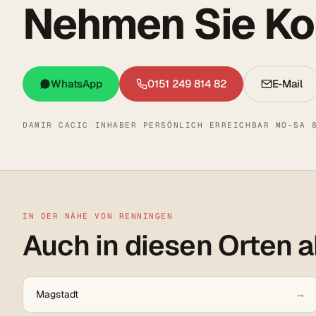
Nehmen Sie Kon
WhatsApp
0151 249 814 82
E-Mail
DAMIR CACIC
·
INHABER
·
PERSÖNLICH ERREICHBAR MO–SA 
IN DER NÄHE VON RENNINGEN
Auch in diesen Orten a
Magstadt