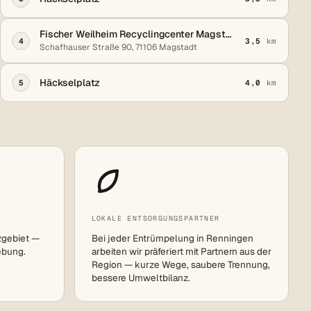
Fischer Weilheim Recyclingcenter Magstadt
4
3,5
km
Schafhauser Straße 90, 71106 Magstadt
Häckselplatz
5
4,0
km
LOKALE ENTSORGUNGSPARTNER
zgebiet —
Bei jeder Entrümpelung in Renningen
ebung.
arbeiten wir präferiert mit Partnern aus der
Region — kurze Wege, saubere Trennung,
bessere Umweltbilanz.