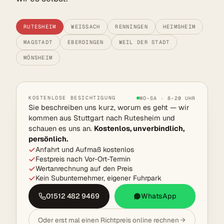
RUTESHEIM
WEISSACH
RENNINGEN
HEIMSHEIM
MAGSTADT
EBERDINGEN
WEIL DER STADT
MÖNSHEIM
KOSTENLOSE BESICHTIGUNG
MO–SA · 8–20 UHR
Sie beschreiben uns kurz, worum es geht — wir
kommen aus Stuttgart nach Rutesheim und
schauen es uns an.
Kostenlos, unverbindlich,
persönlich.
Anfahrt und Aufmaß kostenlos
Festpreis nach Vor-Ort-Termin
Wertanrechnung auf den Preis
Kein Subunternehmer, eigener Fuhrpark
01512 482 9469
WhatsApp
Oder erst mal einen Richtpreis online rechnen