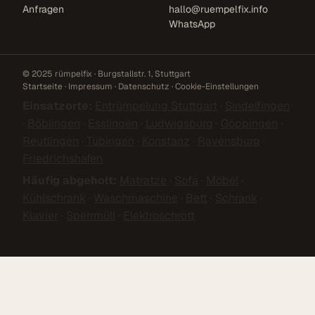
Anfragen
hallo@ruempelfix.info
WhatsApp
© 2025 rümpelfix · Burgstallstr. 1, Stuttgart
Startseite
·
Impressum
·
Datenschutz
·
Cookie-Einstellungen
Einsatzorte:
Entrümpelung Stuttgart
·
Sindelfingen
·
Böblingen
·
Esslingen
·
Ludwigsburg
·
Göppingen
·
Reutlingen
·
Tübingen
·
Konstanz
·
Ravensburg
·
Friedrichshafen
Häufig abgeholt:
Matratze
·
Sofa
·
Möbel
·
Kühlschrank
·
Waschmaschine
·
Bett
·
Schrank
·
Klavier
·
Sperrmüll
·
Elektroschrott