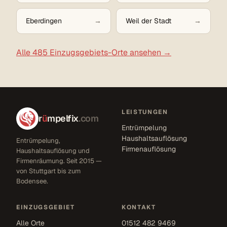
Eberdingen
Weil der Stadt
Alle 485 Einzugsgebiets-Orte ansehen →
LEISTUNGEN
r
ü
mpelfix
.com
Entrümpelung
Haushaltsauflösung
Entrümpelung,
Firmenauflösung
Haushaltsauflösung und
Firmenräumung. Seit 2015 —
von Stuttgart bis zum
Bodensee.
EINZUGSGEBIET
KONTAKT
Alle Orte
01512 482 9469