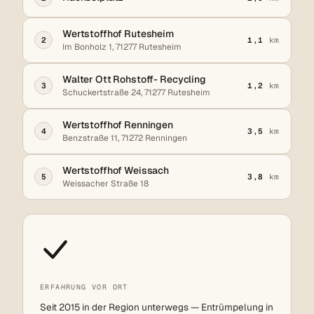
Wertstoffhof Rutesheim
2
1,1
km
Im Bonholz 1, 71277 Rutesheim
Walter Ott Rohstoff- Recycling
3
1,2
km
Schuckertstraße 24, 71277 Rutesheim
Wertstoffhof Renningen
4
3,5
km
Benzstraße 11, 71272 Renningen
Wertstoffhof Weissach
5
3,8
km
Weissacher Straße 18
ERFAHRUNG VOR ORT
Seit 2015 in der Region unterwegs — Entrümpelung in