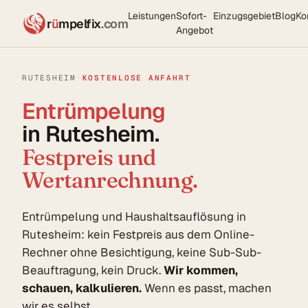
Leistungen
Sofort-
Einzugsgebiet
Blog
Ko
r
ü
mpelfix
.com
Angebot
RUTESHEIM
·
KOSTENLOSE ANFAHRT
Entrümpelung
in Rutesheim.
Festpreis und
Wertanrechnung.
Entrümpelung und Haushaltsauflösung in
Rutesheim: kein Festpreis aus dem Online-
Rechner ohne Besichtigung, keine Sub-Sub-
Beauftragung, kein Druck.
Wir kommen,
schauen, kalkulieren.
Wenn es passt, machen
wir es selbst.