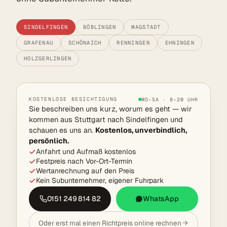
SINDELFINGEN
BÖBLINGEN
MAGSTADT
GRAFENAU
SCHÖNAICH
RENNINGEN
EHNINGEN
HOLZGERLINGEN
KOSTENLOSE BESICHTIGUNG
MO–SA · 8–20 UHR
Sie beschreiben uns kurz, worum es geht — wir
kommen aus Stuttgart nach Sindelfingen und
schauen es uns an.
Kostenlos, unverbindlich,
persönlich.
Anfahrt und Aufmaß kostenlos
Festpreis nach Vor-Ort-Termin
Wertanrechnung auf den Preis
Kein Subunternehmer, eigener Fuhrpark
0151 249 814 82
WhatsApp
Oder erst mal einen Richtpreis online rechnen