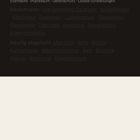
Startseite
·
Impressum
·
Datenschutz
·
Cookie-Einstellungen
Einsatzorte:
Entrümpelung Stuttgart
·
Sindelfingen
·
Böblingen
·
Esslingen
·
Ludwigsburg
·
Göppingen
·
Reutlingen
·
Tübingen
·
Konstanz
·
Ravensburg
·
Friedrichshafen
Häufig abgeholt:
Matratze
·
Sofa
·
Möbel
·
Kühlschrank
·
Waschmaschine
·
Bett
·
Schrank
·
Klavier
·
Sperrmüll
·
Elektroschrott