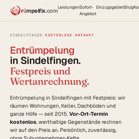
Leistungen
Sofort-
Einzugsgebiet
Blog
Ko
r
ü
mpelfix
.com
Angebot
SINDELFINGEN
·
KOSTENLOSE ANFAHRT
Entrümpelung
in Sindelfingen.
Festpreis und
Wertanrechnung.
Entrümpelung in Sindelfingen mit Festpreis: wir
räumen Wohnungen, Keller, Dachböden und
ganze Höfe — seit 2015.
Vor-Ort-Termin
kostenlos
, werthaltige Gegenstände rechnen
wir auf den Preis an. Persönlich, zuverlässig,
ohne Subunternehmer-Kette.