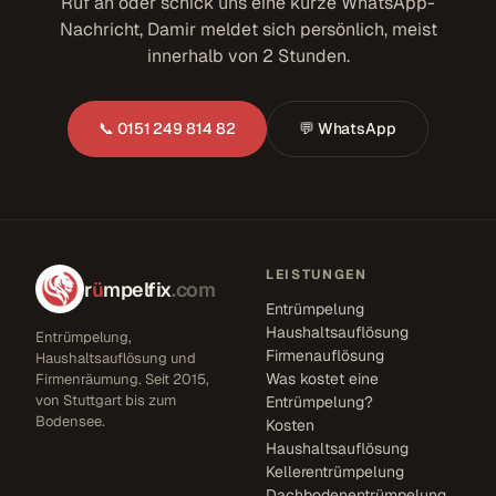
Ruf an oder schick uns eine kurze WhatsApp-
Nachricht, Damir meldet sich persönlich, meist
innerhalb von 2 Stunden.
📞 0151 249 814 82
💬 WhatsApp
LEISTUNGEN
r
ü
mpelfix
.com
Entrümpelung
Haushaltsauflösung
Entrümpelung,
Firmenauflösung
Haushaltsauflösung und
Was kostet eine
Firmenräumung. Seit 2015,
von Stuttgart bis zum
Entrümpelung?
Bodensee.
Kosten
Haushaltsauflösung
Kellerentrümpelung
Dachbodenentrümpelung