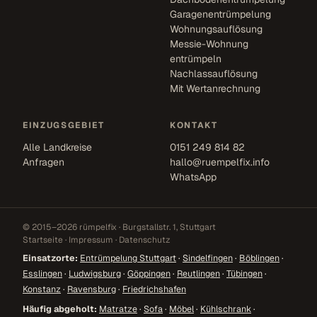
Garagenentrümpelung
Wohnungsauflösung
Messie-Wohnung
entrümpeln
Nachlassauflösung
Mit Wertanrechnung
EINZUGSGEBIET
KONTAKT
Alle Landkreise
0151 249 814 82
Anfragen
hallo@ruempelfix.info
WhatsApp
© 2015–2026 rümpelfix · Burgstallstr. 1, Stuttgart
Startseite
·
Impressum
·
Datenschutz
Einsatzorte:
Entrümpelung Stuttgart
·
Sindelfingen
·
Böblingen
·
Esslingen
·
Ludwigsburg
·
Göppingen
·
Reutlingen
·
Tübingen
·
Konstanz
·
Ravensburg
·
Friedrichshafen
Häufig abgeholt:
Matratze
·
Sofa
·
Möbel
·
Kühlschrank
·