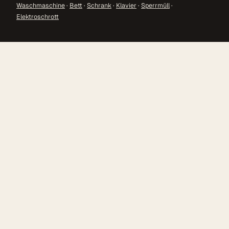
Waschmaschine
·
Bett
·
Schrank
·
Klavier
·
Sperrmüll
·
Elektroschrott