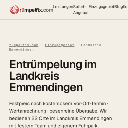
Leistungen
Sofort-
Einzugsgebiet
Blog
Ko
r
ü
mpelfix
.com
Angebot
rümpelfix.com
·
Einzugsgebiet
· Landkreis
Emmendingen
Entrümpelung im
Landkreis
Emmendingen
Festpreis nach kostenlosem Vor-Ort-Termin ·
Wertanrechnung · besenreine Übergabe. Wir
bedienen 22 Orte im Landkreis Emmendingen
mit festem Team und eigenem Fuhrpark.