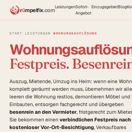
Leistungen
Sofort-
Einzugsgebiet
Blog
Ko
r
ü
mpelfix
.com
Angebot
START
·
LEISTUNGEN
·
WOHNUNGSAUFLÖSUNG
Wohnungsauflösun
Festpreis. Besenrein
Auszug, Mietende, Umzug ins Heim: wenn eine Woh
komplett geräumt werden muss, übernehmen wir alle
leeren die Wohnung restlos, demontieren Möbel und
Einbauten, entsorgen fachgerecht und übergeben
besenrein an den Vermieter
, fristgerecht zum Miete
Sie bekommen einen
verbindlichen Festpreis nach
kostenloser Vor-Ort-Besichtigung
, Verkaufbares