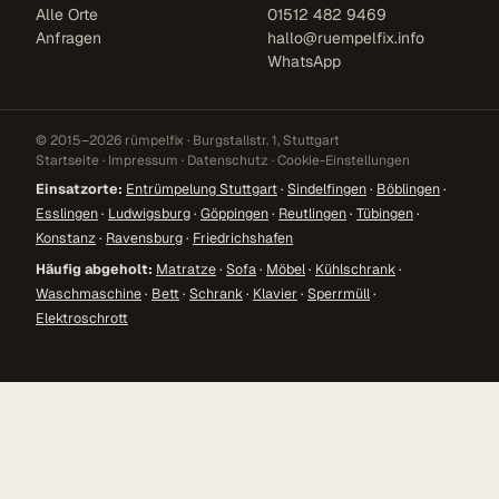
Alle Orte
01512 482 9469
Anfragen
hallo@ruempelfix.info
WhatsApp
© 2015–2026 rümpelfix · Burgstallstr. 1, Stuttgart
Startseite
·
Impressum
·
Datenschutz
·
Cookie-Einstellungen
Einsatzorte:
Entrümpelung Stuttgart
·
Sindelfingen
·
Böblingen
·
Esslingen
·
Ludwigsburg
·
Göppingen
·
Reutlingen
·
Tübingen
·
Konstanz
·
Ravensburg
·
Friedrichshafen
Häufig abgeholt:
Matratze
·
Sofa
·
Möbel
·
Kühlschrank
·
Waschmaschine
·
Bett
·
Schrank
·
Klavier
·
Sperrmüll
·
Elektroschrott