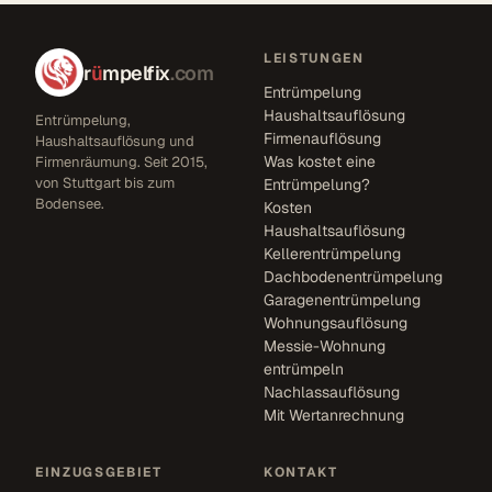
LEISTUNGEN
r
ü
mpelfix
.com
Entrümpelung
Haushaltsauflösung
Entrümpelung,
Firmenauflösung
Haushaltsauflösung und
Was kostet eine
Firmenräumung. Seit 2015,
von Stuttgart bis zum
Entrümpelung?
Bodensee.
Kosten
Haushaltsauflösung
Kellerentrümpelung
Dachbodenentrümpelung
Garagenentrümpelung
Wohnungsauflösung
Messie-Wohnung
entrümpeln
Nachlassauflösung
Mit Wertanrechnung
EINZUGSGEBIET
KONTAKT