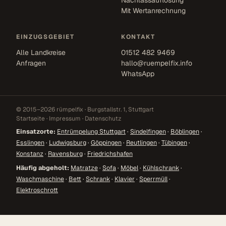
Nachlassauflösung
Mit Wertanrechnung
EINZUGSGEBIET
KONTAKT
Alle Landkreise
01512 482 9469
Anfragen
hallo@ruempelfix.info
WhatsApp
© 2015–2026 rümpelfix · Burgstallstr. 1, Stuttgart
Startseite
·
Impressum
·
Datenschutz
Einsatzorte:
Entrümpelung Stuttgart
·
Sindelfingen
·
Böblingen
·
Esslingen
·
Ludwigsburg
·
Göppingen
·
Reutlingen
·
Tübingen
·
Konstanz
·
Ravensburg
·
Friedrichshafen
Häufig abgeholt:
Matratze
·
Sofa
·
Möbel
·
Kühlschrank
·
Waschmaschine
·
Bett
·
Schrank
·
Klavier
·
Sperrmüll
·
Elektroschrott