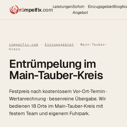
Leistungen
Sofort-
Einzugsgebiet
Blog
Ko
r
ü
mpelfix
.com
Angebot
rümpelfix.com
·
Einzugsgebiet
· Main-Tauber-
Kreis
Entrümpelung im
Main-Tauber-Kreis
Festpreis nach kostenlosem Vor-Ort-Termin ·
Wertanrechnung · besenreine Übergabe. Wir
bedienen 18 Orte im Main-Tauber-Kreis mit
festem Team und eigenem Fuhrpark.