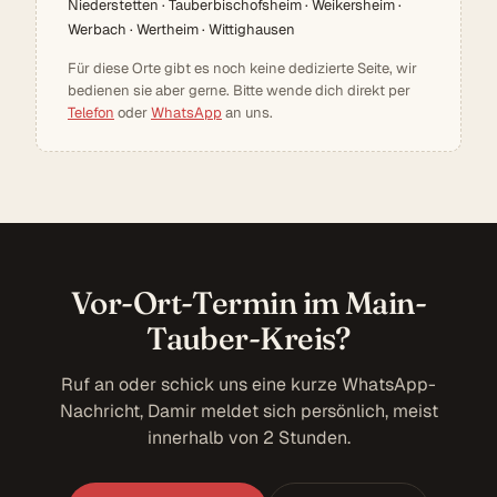
Niederstetten · Tauberbischofsheim · Weikersheim ·
Werbach · Wertheim · Wittighausen
Für diese Orte gibt es noch keine dedizierte Seite, wir
bedienen sie aber gerne. Bitte wende dich direkt per
Telefon
oder
WhatsApp
an uns.
Vor-Ort-Termin im Main-
Tauber-Kreis?
Ruf an oder schick uns eine kurze WhatsApp-
Nachricht, Damir meldet sich persönlich, meist
innerhalb von 2 Stunden.