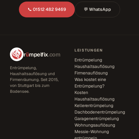
📞 01512 482 9469
💬 WhatsApp
LEISTUNGEN
r
ü
mpelfix
.com
Entrümpelung
Haushaltsauflösung
Entrümpelung,
Firmenauflösung
Haushaltsauflösung und
Was kostet eine
Firmenräumung. Seit 2015,
von Stuttgart bis zum
Entrümpelung?
Bodensee.
Kosten
Haushaltsauflösung
Kellerentrümpelung
Dachbodenentrümpelung
Garagenentrümpelung
Wohnungsauflösung
Messie-Wohnung
entrümpeln