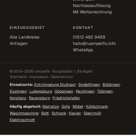
Nachlassauflösung
Mit Wertanrechnung
EINZUGSGEBIET
KONTAKT
Alle Landkreise
01512 482 9469
Anfragen
hallo@ruempelfix.info
WhatsApp
© 2015–2026 rümpelfix · Burgstallstr. 1, Stuttgart
Startseite
·
Impressum
·
Datenschutz
Einsatzorte:
Entrümpelung Stuttgart
·
Sindelfingen
·
Böblingen
·
Esslingen
·
Ludwigsburg
·
Göppingen
·
Reutlingen
·
Tübingen
·
Konstanz
·
Ravensburg
·
Friedrichshafen
Häufig abgeholt:
Matratze
·
Sofa
·
Möbel
·
Kühlschrank
·
Waschmaschine
·
Bett
·
Schrank
·
Klavier
·
Sperrmüll
·
Elektroschrott