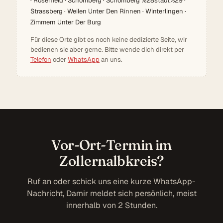
· Rosenfeld · Schömberg · Schömberg %28stadt%29 ·
Strassberg · Weilen Unter Den Rinnen · Winterlingen ·
Zimmern Unter Der Burg
Für diese Orte gibt es noch keine dedizierte Seite, wir
bedienen sie aber gerne. Bitte wende dich direkt per
Telefon
oder
WhatsApp
an uns.
Vor-Ort-Termin im
Zollernalbkreis?
Ruf an oder schick uns eine kurze WhatsApp-
Nachricht, Damir meldet sich persönlich, meist
innerhalb von 2 Stunden.