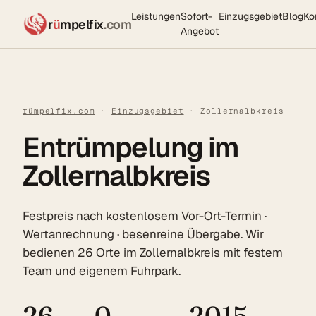
Leistungen
Sofort-
Einzugsgebiet
Blog
Ko
r
ü
mpelfix
.com
Angebot
rümpelfix.com
·
Einzugsgebiet
· Zollernalbkreis
Entrümpelung im
Zollernalbkreis
Festpreis nach kostenlosem Vor-Ort-Termin ·
Wertanrechnung · besenreine Übergabe. Wir
bedienen 26 Orte im Zollernalbkreis mit festem
Team und eigenem Fuhrpark.
26
0
2015