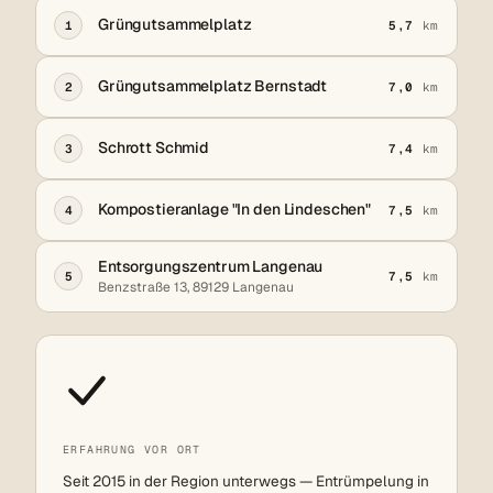
Grüngutsammelplatz
1
5,7
km
Grüngutsammelplatz Bernstadt
2
7,0
km
Schrott Schmid
3
7,4
km
Kompostieranlage "In den Lindeschen"
4
7,5
km
Entsorgungszentrum Langenau
5
7,5
km
Benzstraße 13, 89129 Langenau
ERFAHRUNG VOR ORT
Seit 2015 in der Region unterwegs — Entrümpelung in