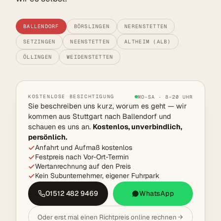
BALLENDORF
BÖRSLINGEN
NERENSTETTEN
SETZINGEN
NEENSTETTEN
ALTHEIM (ALB)
ÖLLINGEN
WEIDENSTETTEN
KOSTENLOSE BESICHTIGUNG
MO–SA · 8–20 UHR
Sie beschreiben uns kurz, worum es geht — wir
kommen aus Stuttgart nach Ballendorf und
schauen es uns an.
Kostenlos, unverbindlich,
persönlich.
Anfahrt und Aufmaß kostenlos
Festpreis nach Vor-Ort-Termin
Wertanrechnung auf den Preis
Kein Subunternehmer, eigener Fuhrpark
01512 482 9469
WhatsApp
Oder erst mal einen Richtpreis online rechnen