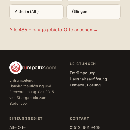
Altheim (Alb)
Öllingen
Alle 485 Einzugsgebiets-Orte ansehen →
LEISTUNGEN
r
ü
mpelfix
.com
Entrümpelung
Haushaltsauflösung
Entrümpelung,
Firmenauflösung
Haushaltsauflösung und
Firmenräumung. Seit 2015 —
von Stuttgart bis zum
Bodensee.
EINZUGSGEBIET
KONTAKT
Alle Orte
01512 482 9469