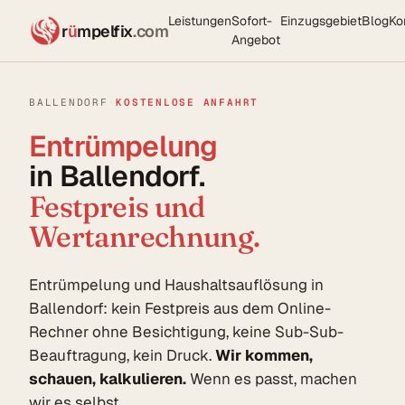
Leistungen
Sofort-
Einzugsgebiet
Blog
Ko
r
ü
mpelfix
.com
Angebot
BALLENDORF
·
KOSTENLOSE ANFAHRT
Entrümpelung
in Ballendorf.
Festpreis und
Wertanrechnung.
Entrümpelung und Haushaltsauflösung in
Ballendorf: kein Festpreis aus dem Online-
Rechner ohne Besichtigung, keine Sub-Sub-
Beauftragung, kein Druck.
Wir kommen,
schauen, kalkulieren.
Wenn es passt, machen
wir es selbst.