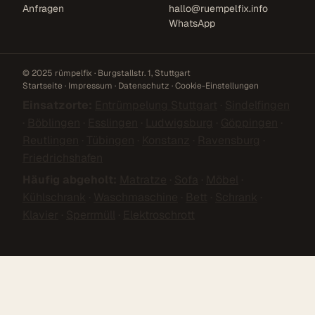
Anfragen
hallo@ruempelfix.info
WhatsApp
© 2025 rümpelfix · Burgstallstr. 1, Stuttgart
Startseite
·
Impressum
·
Datenschutz
·
Cookie-Einstellungen
Einsatzorte:
Entrümpelung Stuttgart
·
Sindelfingen
·
Böblingen
·
Esslingen
·
Ludwigsburg
·
Göppingen
·
Reutlingen
·
Tübingen
·
Konstanz
·
Ravensburg
·
Friedrichshafen
Häufig abgeholt:
Matratze
·
Sofa
·
Möbel
·
Kühlschrank
·
Waschmaschine
·
Bett
·
Schrank
·
Klavier
·
Sperrmüll
·
Elektroschrott