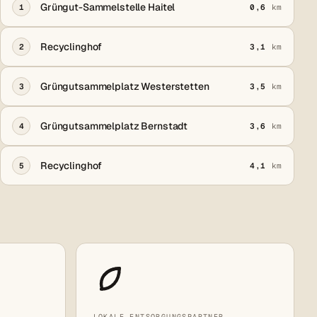
Grüngut-Sammelstelle Haitel
1
0,6
km
Recyclinghof
2
3,1
km
Grüngutsammelplatz Westerstetten
3
3,5
km
Grüngutsammelplatz Bernstadt
4
3,6
km
Recyclinghof
5
4,1
km
LOKALE ENTSORGUNGSPARTNER