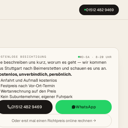
01512 482 9469
OSTENLOSE BESICHTIGUNG
MO–SA · 8–20 UHR
ie beschreiben uns kurz, worum es geht — wir kommen
us Stuttgart nach Beimerstetten und schauen es uns an.
ostenlos, unverbindlich, persönlich.
Anfahrt und Aufmaß kostenlos
Festpreis nach Vor-Ort-Termin
Wertanrechnung auf den Preis
Kein Subunternehmer, eigener Fuhrpark
01512 482 9469
WhatsApp
Oder erst mal einen Richtpreis online rechnen