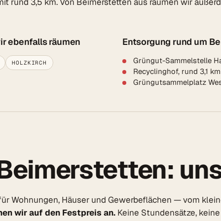
it rund 3,5 km. Von Beimerstetten aus räumen wir außerde
ir ebenfalls räumen
Entsorgung rund um Be
Grüngut-Sammelstelle Hai
HOLZKIRCH
Recyclinghof, rund 3,1 k
Grüngutsammelplatz West
Beimerstetten: un
für Wohnungen, Häuser und Gewerbeflächen — vom kleine
en wir auf den Festpreis an.
Keine Stundensätze, keine