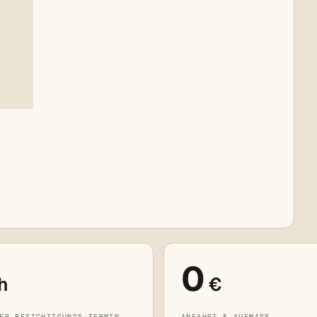
e
0
h
€
ER BESICHTIGUNGS-TERMIN
ANFAHRT & AUFMASS