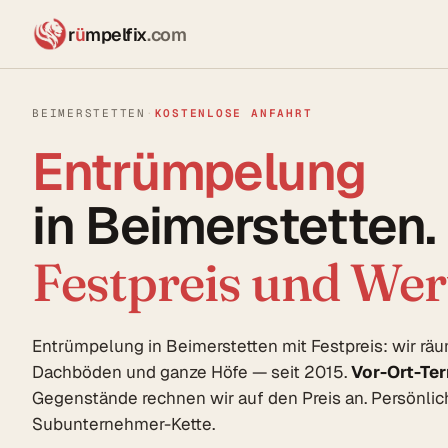
r
ü
mpelfix
.com
BEIMERSTETTEN
·
KOSTENLOSE ANFAHRT
Entrümpelung
in Beimerstetten.
Festpreis und We
Entrümpelung in Beimerstetten mit Festpreis: wir rä
Dachböden und ganze Höfe — seit 2015.
Vor-Ort-Te
Gegenstände rechnen wir auf den Preis an. Persönlich
Subunternehmer-Kette.