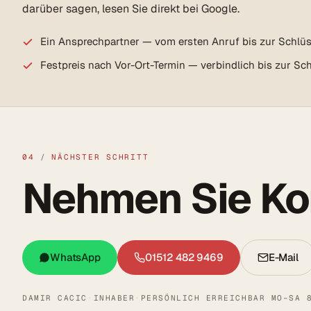
darüber sagen, lesen Sie direkt bei Google.
Ein Ansprechpartner — vom ersten Anruf bis zur Schlü
Festpreis nach Vor-Ort-Termin — verbindlich bis zur S
04
/
NÄCHSTER SCHRITT
Nehmen Sie Kon
WhatsApp
01512 482 9469
E-Mail
DAMIR CACIC
·
INHABER
·
PERSÖNLICH ERREICHBAR MO–SA 