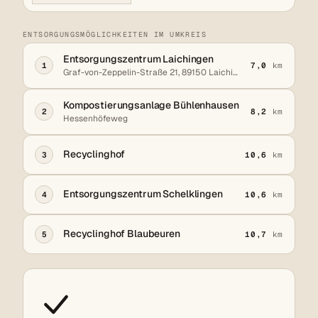
ENTSORGUNGSMÖGLICHKEITEN IM UMKREIS
Entsorgungszentrum Laichingen
1
7,0
km
Graf-von-Zeppelin-Straße 21, 89150 Laichingen
Kompostierungsanlage Bühlenhausen
2
8,2
km
Hessenhöfeweg
Recyclinghof
3
10,6
km
Entsorgungszentrum Schelklingen
4
10,6
km
Recyclinghof Blaubeuren
5
10,7
km