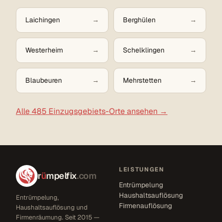
Laichingen
Berghülen
Westerheim
Schelklingen
Blaubeuren
Mehrstetten
Alle 485 Einzugsgebiets-Orte ansehen →
LEISTUNGEN
r
ü
mpelfix
.com
Entrümpelung
Haushaltsauflösung
Entrümpelung,
Firmenauflösung
Haushaltsauflösung und
Firmenräumung. Seit 2015 —