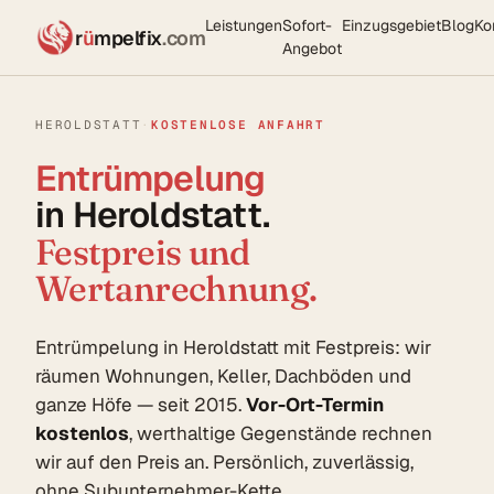
Leistungen
Sofort-
Einzugsgebiet
Blog
Ko
r
ü
mpelfix
.com
Angebot
HEROLDSTATT
·
KOSTENLOSE ANFAHRT
Entrümpelung
in Heroldstatt.
Festpreis und
Wertanrechnung.
Entrümpelung in Heroldstatt mit Festpreis: wir
räumen Wohnungen, Keller, Dachböden und
ganze Höfe — seit 2015.
Vor-Ort-Termin
kostenlos
, werthaltige Gegenstände rechnen
wir auf den Preis an. Persönlich, zuverlässig,
ohne Subunternehmer-Kette.