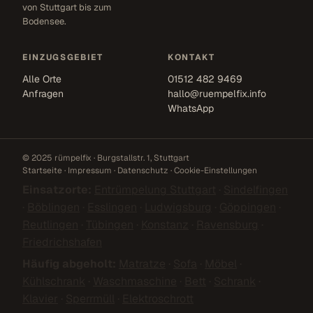
von Stuttgart bis zum
Bodensee.
EINZUGSGEBIET
KONTAKT
Alle Orte
01512 482 9469
Anfragen
hallo@ruempelfix.info
WhatsApp
© 2025 rümpelfix · Burgstallstr. 1, Stuttgart
Startseite
·
Impressum
·
Datenschutz
·
Cookie-Einstellungen
Einsatzorte:
Entrümpelung Stuttgart
·
Sindelfingen
·
Böblingen
·
Esslingen
·
Ludwigsburg
·
Göppingen
·
Reutlingen
·
Tübingen
·
Konstanz
·
Ravensburg
·
Friedrichshafen
Häufig abgeholt:
Matratze
·
Sofa
·
Möbel
·
Kühlschrank
·
Waschmaschine
·
Bett
·
Schrank
·
Klavier
·
Sperrmüll
·
Elektroschrott