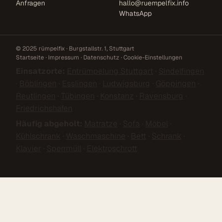
Anfragen
hallo@ruempelfix.info
WhatsApp
© 2025 rümpelfix · Burgstallstr. 1, Stuttgart
Startseite
·
Impressum
·
Datenschutz
·
Cookie-Einstellungen
Einsatzorte:
Entrümpelung Stuttgart
·
Sindelfingen
·
Böblingen
·
Esslingen
·
Ludwigsburg
·
Göppingen
·
Reutlingen
·
Tübingen
·
Konstanz
·
Ravensburg
·
Friedrichshafen
Häufig abgeholt:
Matratze
·
Sofa
·
Möbel
·
Kühlschrank
·
Waschmaschine
·
Bett
·
Schrank
·
Klavier
·
Sperrmüll
·
Elektroschrott