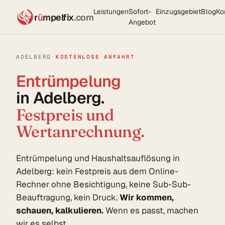
Leistungen
Sofort-
Einzugsgebiet
Blog
Ko
r
ü
mpelfix
.com
Angebot
ADELBERG
·
KOSTENLOSE ANFAHRT
Entrümpelung
in Adelberg.
Festpreis und
Wertanrechnung.
Entrümpelung und Haushaltsauflösung in
Adelberg: kein Festpreis aus dem Online-
Rechner ohne Besichtigung, keine Sub-Sub-
Beauftragung, kein Druck.
Wir kommen,
schauen, kalkulieren.
Wenn es passt, machen
wir es selbst.