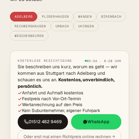
ADELBERG
PLÜDERHAUSEN
WANGEN
BIRENBACH
RECHBERGHAUSEN
URBACH
UHINGEN
WÄSCHENBEUREN
KOSTENLOSE BESICHTIGUNG
MO–SA · 8–20 UHR
Sie beschreiben uns kurz, worum es geht — wir
kommen aus Stuttgart nach Adelberg und
schauen es uns an.
Kostenlos, unverbindlich,
persönlich.
Anfahrt und Aufmaß kostenlos
Festpreis nach Vor-Ort-Termin
Wertanrechnung auf den Preis
Kein Subunternehmer, eigener Fuhrpark
01512 482 9469
WhatsApp
Oder erst mal einen Richtpreis online rechnen