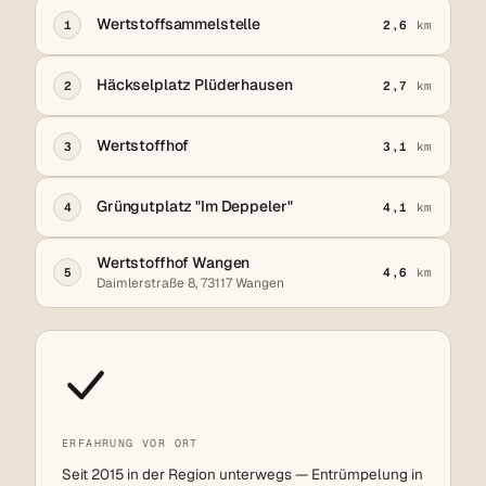
Wertstoffsammelstelle
1
2,6
km
Häckselplatz Plüderhausen
2
2,7
km
Wertstoffhof
3
3,1
km
Grüngutplatz "Im Deppeler"
4
4,1
km
Wertstoffhof Wangen
5
4,6
km
Daimlerstraße 8, 73117 Wangen
ERFAHRUNG VOR ORT
Seit 2015 in der Region unterwegs — Entrümpelung in