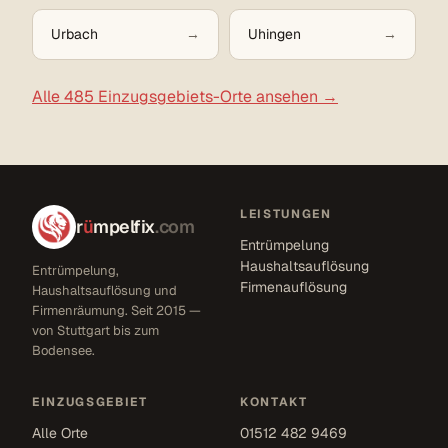
Urbach
Uhingen
Alle 485 Einzugsgebiets-Orte ansehen →
LEISTUNGEN
r
ü
mpelfix
.com
Entrümpelung
Haushaltsauflösung
Entrümpelung,
Firmenauflösung
Haushaltsauflösung und
Firmenräumung. Seit 2015 —
von Stuttgart bis zum
Bodensee.
EINZUGSGEBIET
KONTAKT
Alle Orte
01512 482 9469