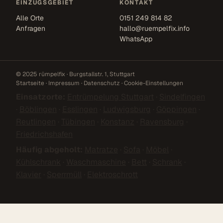
EINZUGSGEBIET
KONTAKT
Alle Orte
0151 249 814 82
Anfragen
hallo@ruempelfix.info
WhatsApp
© 2025 rümpelfix · Burgstallstr. 1, Stuttgart
Startseite
·
Impressum
·
Datenschutz
·
Cookie-Einstellungen
Einsatzorte:
Entrümpelung Stuttgart
·
Sindelfingen
·
Böblingen
·
Esslingen
·
Ludwigsburg
·
Göppingen
·
Reutlingen
·
Tübingen
·
Konstanz
·
Ravensburg
·
Friedrichshafen
Häufig abgeholt:
Matratze
·
Sofa
·
Möbel
·
Kühlschrank
·
Waschmaschine
·
Bett
·
Schrank
·
Klavier
·
Sperrmüll
·
Elektroschrott