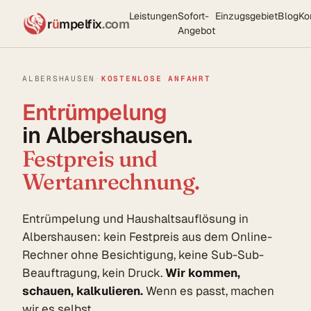
Leistungen
Sofort-
Einzugsgebiet
Blog
Ko
r
ü
mpelfix
.com
Angebot
ALBERSHAUSEN
·
KOSTENLOSE ANFAHRT
Entrümpelung
in Albershausen.
Festpreis und
Wertanrechnung.
Entrümpelung und Haushaltsauflösung in
Albershausen: kein Festpreis aus dem Online-
Rechner ohne Besichtigung, keine Sub-Sub-
Beauftragung, kein Druck.
Wir kommen,
schauen, kalkulieren.
Wenn es passt, machen
wir es selbst.