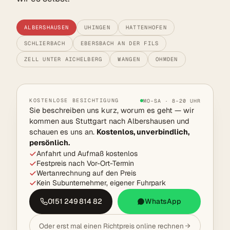
ALBERSHAUSEN
UHINGEN
HATTENHOFEN
SCHLIERBACH
EBERSBACH AN DER FILS
ZELL UNTER AICHELBERG
WANGEN
OHMDEN
KOSTENLOSE BESICHTIGUNG
MO–SA · 8–20 UHR
Sie beschreiben uns kurz, worum es geht — wir
kommen aus Stuttgart nach Albershausen und
schauen es uns an.
Kostenlos, unverbindlich,
persönlich.
Anfahrt und Aufmaß kostenlos
Festpreis nach Vor-Ort-Termin
Wertanrechnung auf den Preis
Kein Subunternehmer, eigener Fuhrpark
0151 249 814 82
WhatsApp
Oder erst mal einen Richtpreis online rechnen