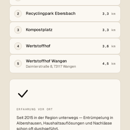
Recyclingpark Ebersbach
2
3,3
km
Kompostplatz
3
3,3
km
Wertstoffhof
4
3,6
km
Wertstoffhof Wangen
5
4,5
km
Daimlerstraße 8, 73117 Wangen
ERFAHRUNG VOR ORT
Seit 2015 in der Region unterwegs — Entrümpelung in
Albershausen, Haushaltsauflösungen und Nachlässe
schon oft durchgeführt.