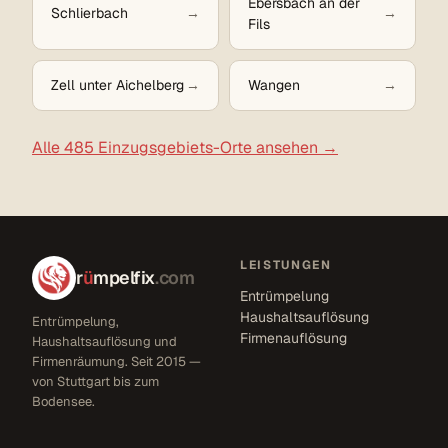
Ebersbach an der
Schlierbach
Fils
Zell unter Aichelberg
Wangen
Alle 485 Einzugsgebiets-Orte ansehen →
LEISTUNGEN
r
ü
mpelfix
.com
Entrümpelung
Haushaltsauflösung
Entrümpelung,
Firmenauflösung
Haushaltsauflösung und
Firmenräumung. Seit 2015 —
von Stuttgart bis zum
Bodensee.