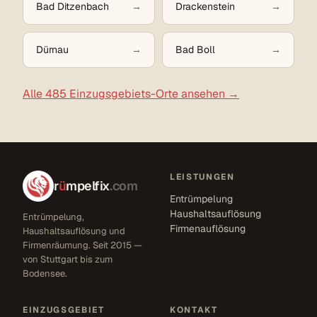
Bad Ditzenbach
Drackenstein
Dürnau
Bad Boll
Alle 485 Einzugsgebiets-Orte ansehen →
LEISTUNGEN
r
ü
mpelfix
.com
Entrümpelung
Haushaltsauflösung
Entrümpelung,
Firmenauflösung
Haushaltsauflösung und
Firmenräumung. Seit 2015 —
von Stuttgart bis zum
Bodensee.
EINZUGSGEBIET
KONTAKT