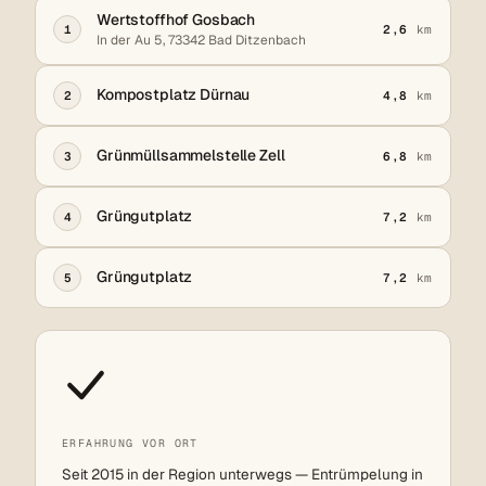
Wertstoffhof Gosbach
1
2,6
km
In der Au 5, 73342 Bad Ditzenbach
Kompostplatz Dürnau
2
4,8
km
Grünmüllsammelstelle Zell
3
6,8
km
Grüngutplatz
4
7,2
km
Grüngutplatz
5
7,2
km
ERFAHRUNG VOR ORT
Seit 2015 in der Region unterwegs — Entrümpelung in