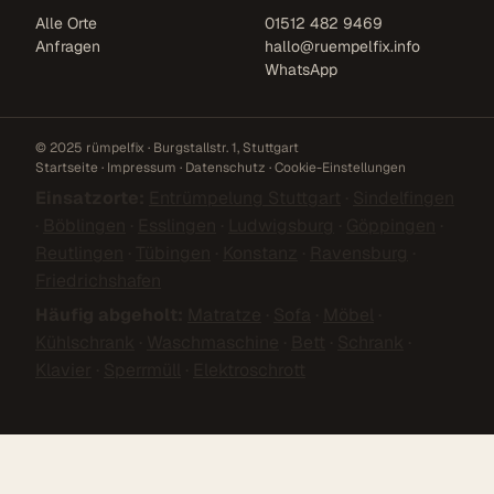
Alle Orte
01512 482 9469
Anfragen
hallo@ruempelfix.info
WhatsApp
© 2025 rümpelfix · Burgstallstr. 1, Stuttgart
Startseite
·
Impressum
·
Datenschutz
·
Cookie-Einstellungen
Einsatzorte:
Entrümpelung Stuttgart
·
Sindelfingen
·
Böblingen
·
Esslingen
·
Ludwigsburg
·
Göppingen
·
Reutlingen
·
Tübingen
·
Konstanz
·
Ravensburg
·
Friedrichshafen
Häufig abgeholt:
Matratze
·
Sofa
·
Möbel
·
Kühlschrank
·
Waschmaschine
·
Bett
·
Schrank
·
Klavier
·
Sperrmüll
·
Elektroschrott