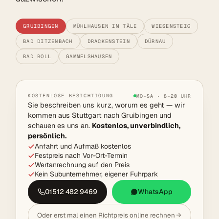
GRUIBINGEN
MÜHLHAUSEN IM TÄLE
WIESENSTEIG
BAD DITZENBACH
DRACKENSTEIN
DÜRNAU
BAD BOLL
GAMMELSHAUSEN
KOSTENLOSE BESICHTIGUNG
MO–SA · 8–20 UHR
Sie beschreiben uns kurz, worum es geht — wir
kommen aus Stuttgart nach Gruibingen und
schauen es uns an.
Kostenlos, unverbindlich,
persönlich.
Anfahrt und Aufmaß kostenlos
Festpreis nach Vor-Ort-Termin
Wertanrechnung auf den Preis
Kein Subunternehmer, eigener Fuhrpark
01512 482 9469
WhatsApp
Oder erst mal einen Richtpreis online rechnen