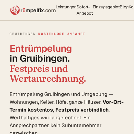
Leistungen
Sofort-
Einzugsgebiet
Blog
Ko
r
ü
mpelfix
.com
Angebot
GRUIBINGEN
·
KOSTENLOSE ANFAHRT
Entrümpelung
in Gruibingen.
Festpreis und
Wertanrechnung.
Entrümpelung Gruibingen und Umgebung —
Wohnungen, Keller, Höfe, ganze Häuser.
Vor-Ort-
Termin kostenlos, Festpreis verbindlich
,
Werthaltiges wird angerechnet. Ein
Ansprechpartner, kein Subunternehmer
dazwischen.