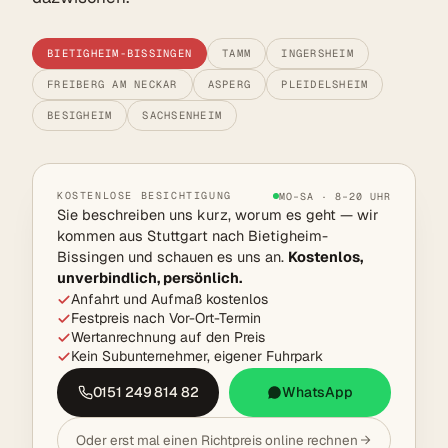
BIETIGHEIM-BISSINGEN
TAMM
INGERSHEIM
FREIBERG AM NECKAR
ASPERG
PLEIDELSHEIM
BESIGHEIM
SACHSENHEIM
KOSTENLOSE BESICHTIGUNG
MO–SA · 8–20 UHR
Sie beschreiben uns kurz, worum es geht — wir
kommen aus Stuttgart nach Bietigheim-
Bissingen und schauen es uns an.
Kostenlos,
unverbindlich, persönlich.
Anfahrt und Aufmaß kostenlos
Festpreis nach Vor-Ort-Termin
Wertanrechnung auf den Preis
Kein Subunternehmer, eigener Fuhrpark
0151 249 814 82
WhatsApp
Oder erst mal einen Richtpreis online rechnen