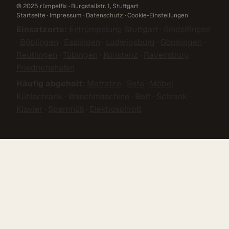
© 2025 rümpelfix · Burgstallstr. 1, Stuttgart
Startseite
·
Impressum
·
Datenschutz
·
Cookie-Einstellungen
Einsatzorte:
Entrümpelung Stuttgart
·
Sindelfingen
·
Böblingen
·
Esslingen
·
Ludwigsburg
·
Göppingen
·
Reutlingen
·
Tübingen
·
Konstanz
·
Ravensburg
·
Friedrichshafen
Häufig abgeholt:
Matratze
·
Sofa
·
Möbel
·
Kühlschrank
·
Waschmaschine
·
Bett
·
Schrank
·
Klavier
·
Sperrmüll
·
Elektroschrott