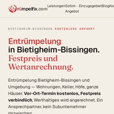
Leistungen
Sofort-
Einzugsgebiet
Blog
Ko
r
ü
mpelfix
.com
Angebot
BIETIGHEIM-BISSINGEN
·
KOSTENLOSE ANFAHRT
Entrümpelung
in Bietigheim-Bissingen.
Festpreis und
Wertanrechnung.
Entrümpelung Bietigheim-Bissingen und
Umgebung — Wohnungen, Keller, Höfe, ganze
Häuser.
Vor-Ort-Termin kostenlos, Festpreis
verbindlich
, Werthaltiges wird angerechnet. Ein
Ansprechpartner, kein Subunternehmer
dazwischen.