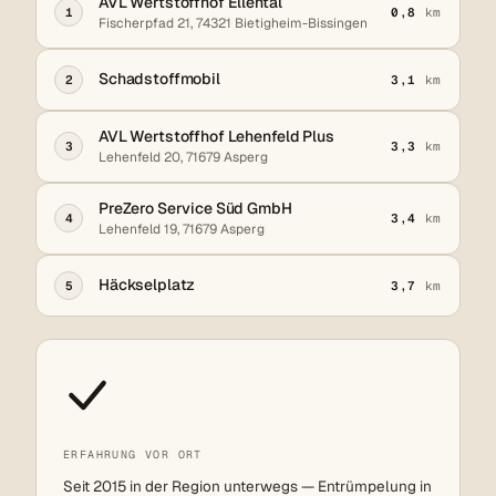
AVL Wertstoffhof Ellental
1
0,8
km
Fischerpfad 21, 74321 Bietigheim-Bissingen
Schadstoffmobil
2
3,1
km
AVL Wertstoffhof Lehenfeld Plus
3
3,3
km
Lehenfeld 20, 71679 Asperg
PreZero Service Süd GmbH
4
3,4
km
Lehenfeld 19, 71679 Asperg
Häckselplatz
5
3,7
km
ERFAHRUNG VOR ORT
Seit 2015 in der Region unterwegs — Entrümpelung in