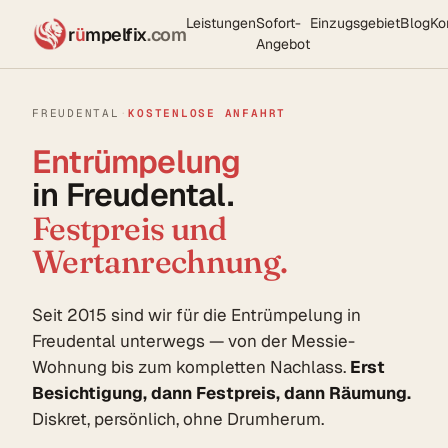
Leistungen
Sofort-
Einzugsgebiet
Blog
Ko
r
ü
mpelfix
.com
Angebot
FREUDENTAL
·
KOSTENLOSE ANFAHRT
Entrümpelung
in Freudental.
Festpreis und
Wertanrechnung.
Seit 2015 sind wir für die Entrümpelung in
Freudental unterwegs — von der Messie-
Wohnung bis zum kompletten Nachlass.
Erst
Besichtigung, dann Festpreis, dann Räumung.
Diskret, persönlich, ohne Drumherum.