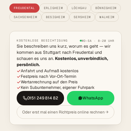
FREUDENTAL
ERLIGHEIM
LÖCHGAU
BÖNNIGHEIM
SACHSENHEIM
BESIGHEIM
SERSHEIM
WALHEIM
KOSTENLOSE BESICHTIGUNG
MO–SA · 8–20 UHR
Sie beschreiben uns kurz, worum es geht — wir
kommen aus Stuttgart nach Freudental und
schauen es uns an.
Kostenlos, unverbindlich,
persönlich.
Anfahrt und Aufmaß kostenlos
Festpreis nach Vor-Ort-Termin
Wertanrechnung auf den Preis
Kein Subunternehmer, eigener Fuhrpark
0151 249 814 82
WhatsApp
Oder erst mal einen Richtpreis online rechnen