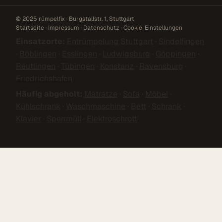
© 2025 rümpelfix · Burgstallstr. 1, Stuttgart
Startseite
·
Impressum
·
Datenschutz
·
Cookie-Einstellungen
Einsatzorte:
Entrümpelung Stuttgart
·
Sindelfingen
·
Böblingen
·
Esslingen
·
Ludwigsburg
·
Göppingen
·
Reutlingen
·
Tübingen
·
Konstanz
·
Ravensburg
·
Friedrichshafen
Häufig abgeholt:
Matratze
·
Sofa
·
Möbel
·
Kühlschrank
·
Waschmaschine
·
Bett
·
Schrank
·
Klavier
·
Sperrmüll
·
Elektroschrott