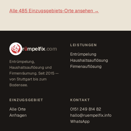
Alle 485 Einzugsgebiets-Orte ansehen →
LEISTUNGEN
r
ü
mpelfix
.com
Entrümpelung
Haushaltsauflösung
Entrümpelung,
Firmenauflösung
Haushaltsauflösung und
Firmenräumung. Seit 2015 —
von Stuttgart bis zum
Bodensee.
EINZUGSGEBIET
KONTAKT
Alle Orte
0151 249 814 82
Anfragen
hallo@ruempelfix.info
WhatsApp