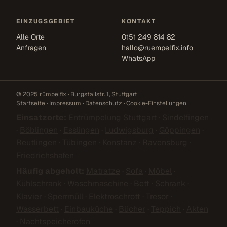
EINZUGSGEBIET
KONTAKT
Alle Orte
0151 249 814 82
Anfragen
hallo@ruempelfix.info
WhatsApp
© 2025 rümpelfix · Burgstallstr. 1, Stuttgart
Startseite
·
Impressum
·
Datenschutz
·
Cookie-Einstellungen
Einsatzorte:
Entrümpelung Stuttgart
·
Sindelfingen
·
Böblingen
·
Esslingen
·
Ludwigsburg
·
Göppingen
·
Reutlingen
·
Tübingen
·
Konstanz
·
Ravensburg
·
Friedrichshafen
Häufig abgeholt:
Matratze
·
Sofa
·
Möbel
·
Kühlschrank
·
Waschmaschine
·
Bett
·
Schrank
·
Klavier
·
Sperrmüll
·
Elektroschrott
·
Tresor
·
Wasserbett
·
Einbauküche
·
Bücher
·
Teppich
·
Akten
·
Nachtspeicherofen