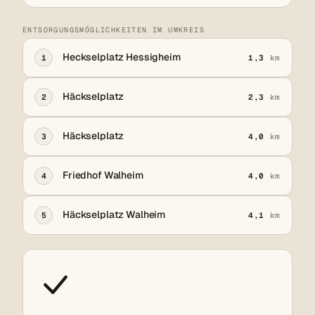
ENTSORGUNGSMÖGLICHKEITEN IM UMKREIS
Heckselplatz Hessigheim
1
1,3
km
Häckselplatz
2
2,3
km
Häckselplatz
3
4,0
km
Friedhof Walheim
4
4,0
km
Häckselplatz Walheim
5
4,1
km