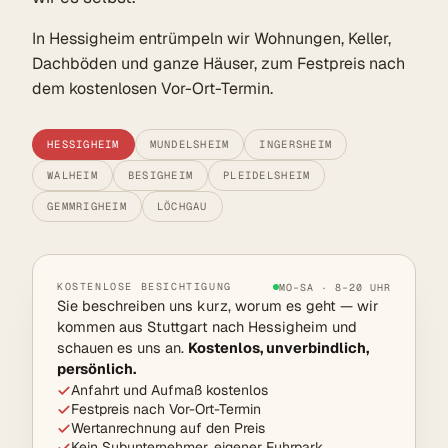
In Hessigheim entrümpeln wir Wohnungen, Keller,
Dachböden und ganze Häuser, zum Festpreis nach
dem kostenlosen Vor-Ort-Termin.
HESSIGHEIM
MUNDELSHEIM
INGERSHEIM
WALHEIM
BESIGHEIM
PLEIDELSHEIM
GEMMRIGHEIM
LÖCHGAU
KOSTENLOSE BESICHTIGUNG
MO–SA · 8–20 UHR
Sie beschreiben uns kurz, worum es geht — wir
kommen aus Stuttgart nach Hessigheim und
schauen es uns an.
Kostenlos, unverbindlich,
persönlich.
Anfahrt und Aufmaß kostenlos
Festpreis nach Vor-Ort-Termin
Wertanrechnung auf den Preis
Kein Subunternehmer, eigener Fuhrpark