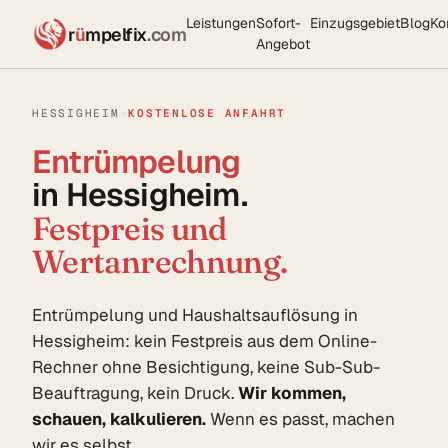
Leistungen
Sofort-
Einzugsgebiet
Blog
Ko
r
ü
mpelfix
.com
Angebot
HESSIGHEIM
·
KOSTENLOSE ANFAHRT
Entrümpelung
in Hessigheim.
Festpreis und
Wertanrechnung.
Entrümpelung und Haushaltsauflösung in
Hessigheim: kein Festpreis aus dem Online-
Rechner ohne Besichtigung, keine Sub-Sub-
Beauftragung, kein Druck.
Wir kommen,
schauen, kalkulieren.
Wenn es passt, machen
wir es selbst.