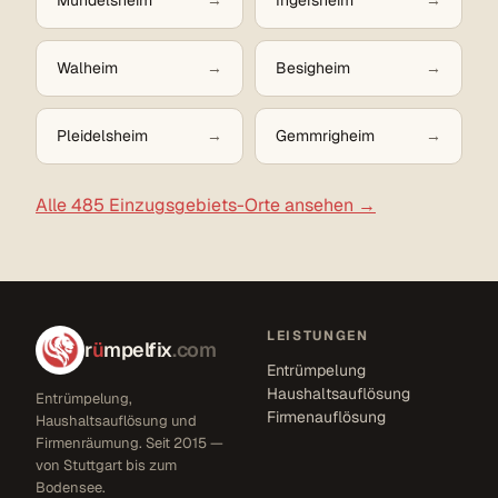
Walheim
Besigheim
Pleidelsheim
Gemmrigheim
Alle 485 Einzugsgebiets-Orte ansehen →
LEISTUNGEN
r
ü
mpelfix
.com
Entrümpelung
Haushaltsauflösung
Entrümpelung,
Firmenauflösung
Haushaltsauflösung und
Firmenräumung. Seit 2015 —
von Stuttgart bis zum
Bodensee.