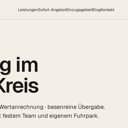
Leistungen
Sofort-Angebot
Einzugsgebiet
Blog
Kontakt
g im
reis
 Wertanrechnung · besenreine Übergabe.
t festem Team und eigenem Fuhrpark.