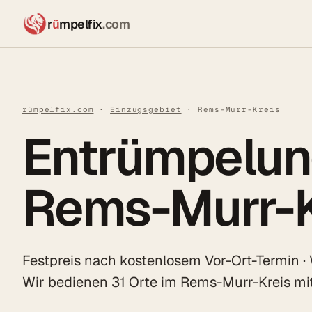
r
ü
mpelfix
.com
rümpelfix.com
·
Einzugsgebiet
· Rems-Murr-Kreis
Entrümpelun
Rems-Murr-K
Festpreis nach kostenlosem Vor-Ort-Termin ·
Wir bedienen 31 Orte im Rems-Murr-Kreis mi