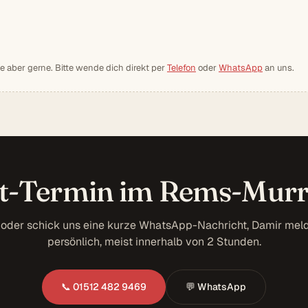
ie aber gerne. Bitte wende dich direkt per
Telefon
oder
WhatsApp
an uns.
t-Termin im Rems-Murr
 oder schick uns eine kurze WhatsApp-Nachricht, Damir meld
persönlich, meist innerhalb von 2 Stunden.
📞 01512 482 9469
💬 WhatsApp