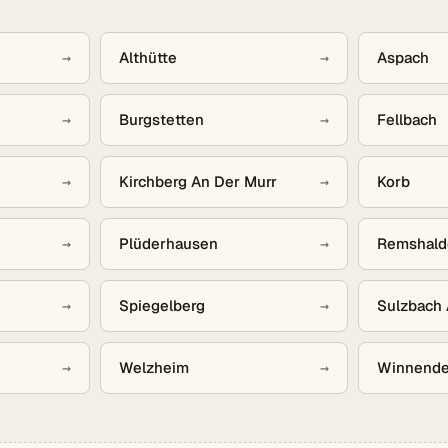
→
Althütte
→
Aspach
→
Burgstetten
→
Fellbach
→
Kirchberg An Der Murr
→
Korb
→
Plüderhausen
→
Remshald
→
Spiegelberg
→
Sulzbach 
→
Welzheim
→
Winnend