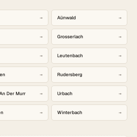
→
Aünwald
→
→
Grosserlach
→
→
Leutenbach
→
en
→
Rudersberg
→
An Der Murr
→
Urbach
→
en
→
Winterbach
→