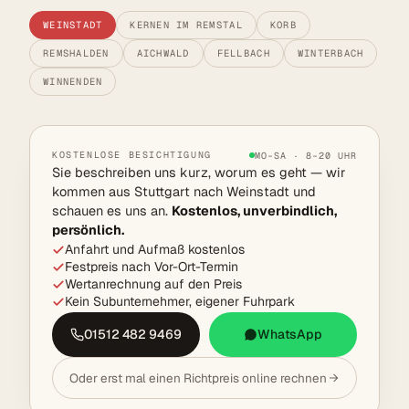
WEINSTADT
KERNEN IM REMSTAL
KORB
REMSHALDEN
AICHWALD
FELLBACH
WINTERBACH
WINNENDEN
KOSTENLOSE BESICHTIGUNG
MO–SA · 8–20 UHR
Sie beschreiben uns kurz, worum es geht — wir
kommen aus Stuttgart nach Weinstadt und
schauen es uns an.
Kostenlos, unverbindlich,
persönlich.
Anfahrt und Aufmaß kostenlos
Festpreis nach Vor-Ort-Termin
Wertanrechnung auf den Preis
Kein Subunternehmer, eigener Fuhrpark
01512 482 9469
WhatsApp
Oder erst mal einen Richtpreis online rechnen