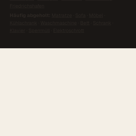
Friedrichshafen
Häufig abgeholt:
Matratze
·
Sofa
·
Möbel
·
Kühlschrank
·
Waschmaschine
·
Bett
·
Schrank
·
Klavier
·
Sperrmüll
·
Elektroschrott