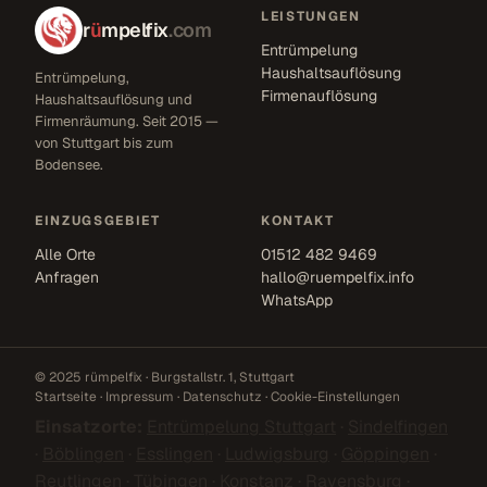
LEISTUNGEN
r
ü
mpelfix
.com
Entrümpelung
Haushaltsauflösung
Entrümpelung,
Firmenauflösung
Haushaltsauflösung und
Firmenräumung. Seit 2015 —
von Stuttgart bis zum
Bodensee.
EINZUGSGEBIET
KONTAKT
Alle Orte
01512 482 9469
Anfragen
hallo@ruempelfix.info
WhatsApp
© 2025 rümpelfix · Burgstallstr. 1, Stuttgart
Startseite
·
Impressum
·
Datenschutz
·
Cookie-Einstellungen
Einsatzorte:
Entrümpelung Stuttgart
·
Sindelfingen
·
Böblingen
·
Esslingen
·
Ludwigsburg
·
Göppingen
·
Reutlingen
·
Tübingen
·
Konstanz
·
Ravensburg
·