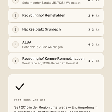
1
0,7
km
Schorndorfer Straße 25, 71384 Weinstadt
Recyclinghof Remshalden
2
2,6
km
Häckselplatz Grunbach
3
3,2
km
ALBA
4
4,3
km
Schänzle 7, 71332 Waiblingen
Recyclinghof Kernen-Rommelshausen
5
4,7
km
Seestraße 48, 71394 Kernen im Remstal
ERFAHRUNG VOR ORT
Seit 2015 in der Region unterwegs — Entrümpelung in
Weinstadt, Haushaltsauflösungen und Nachlässe