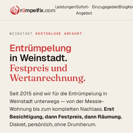
Leistungen
Sofort-
Einzugsgebiet
Blog
Ko
r
ü
mpelfix
.com
Angebot
WEINSTADT
·
KOSTENLOSE ANFAHRT
Entrümpelung
in Weinstadt.
Festpreis und
Wertanrechnung.
Seit 2015 sind wir für die Entrümpelung in
Weinstadt unterwegs — von der Messie-
Wohnung bis zum kompletten Nachlass.
Erst
Besichtigung, dann Festpreis, dann Räumung.
Diskret, persönlich, ohne Drumherum.