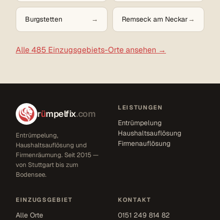
Burgstetten
Remseck am Neckar
Alle 485 Einzugsgebiets-Orte ansehen →
LEISTUNGEN
r
ü
mpelfix
.com
Entrümpelung
Haushaltsauflösung
Entrümpelung,
Firmenauflösung
Haushaltsauflösung und
Firmenräumung. Seit 2015 —
von Stuttgart bis zum
Bodensee.
EINZUGSGEBIET
KONTAKT
Alle Orte
0151 249 814 82