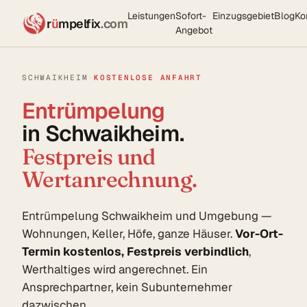
Leistungen
Sofort-
Einzugsgebiet
Blog
Ko
r
ü
mpelfix
.com
Angebot
SCHWAIKHEIM
·
KOSTENLOSE ANFAHRT
Entrümpelung
in Schwaikheim.
Festpreis und
Wertanrechnung.
Entrümpelung Schwaikheim und Umgebung —
Wohnungen, Keller, Höfe, ganze Häuser.
Vor-Ort-
Termin kostenlos, Festpreis verbindlich
,
Werthaltiges wird angerechnet. Ein
Ansprechpartner, kein Subunternehmer
dazwischen.