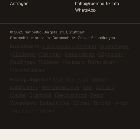
Anfragen
hallo@ruempelfix.info
WhatsApp
© 2025 rümpelfix · Burgstallstr. 1, Stuttgart
Startseite
·
Impressum
·
Datenschutz
·
Cookie-Einstellungen
Einsatzorte:
Entrümpelung Stuttgart
·
Sindelfingen
·
Böblingen
·
Esslingen
·
Ludwigsburg
·
Göppingen
·
Reutlingen
·
Tübingen
·
Konstanz
·
Ravensburg
·
Friedrichshafen
Häufig abgeholt:
Matratze
·
Sofa
·
Möbel
·
Kühlschrank
·
Waschmaschine
·
Bett
·
Schrank
·
Klavier
·
Sperrmüll
·
Elektroschrott
·
Tresor
·
Wasserbett
·
Einbauküche
·
Bücher
·
Teppich
·
Akten
·
Nachtspeicherofen