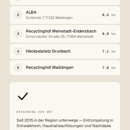
ALBA
2
6,2
km
Schänzle 7, 71332 Waiblingen
Recyclinghof Weinstadt-Endersbach
3
6,9
km
Schorndorfer Straße 25, 71384 Weinstadt
Häckselplatz Grunbach
4
7,1
km
Recyclinghof Waiblingen
5
7,6
km
ERFAHRUNG VOR ORT
Seit 2015 in der Region unterwegs — Entrümpelung in
Schwaikheim, Haushaltsauflösungen und Nachlässe