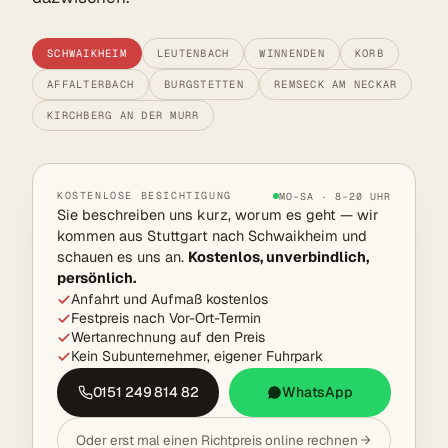
SCHWAIKHEIM
LEUTENBACH
WINNENDEN
KORB
AFFALTERBACH
BURGSTETTEN
REMSECK AM NECKAR
KIRCHBERG AN DER MURR
KOSTENLOSE BESICHTIGUNG
MO–SA · 8–20 UHR
Sie beschreiben uns kurz, worum es geht — wir
kommen aus Stuttgart nach Schwaikheim und
schauen es uns an.
Kostenlos, unverbindlich,
persönlich.
Anfahrt und Aufmaß kostenlos
Festpreis nach Vor-Ort-Termin
Wertanrechnung auf den Preis
Kein Subunternehmer, eigener Fuhrpark
0151 249 814 82
WhatsApp
Oder erst mal einen Richtpreis online rechnen