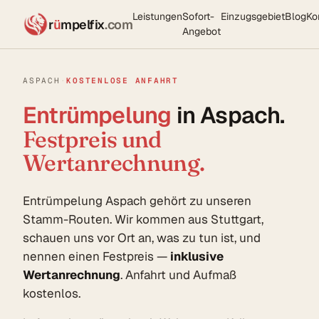
Leistungen
Sofort-
Einzugsgebiet
Blog
Ko
r
ü
mpelfix
.com
Angebot
ASPACH
·
KOSTENLOSE ANFAHRT
Entrümpelung
in Aspach.
Festpreis und
Wertanrechnung.
Entrümpelung Aspach gehört zu unseren
Stamm-Routen. Wir kommen aus Stuttgart,
schauen uns vor Ort an, was zu tun ist, und
nennen einen Festpreis —
inklusive
Wertanrechnung
. Anfahrt und Aufmaß
kostenlos.