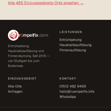
Alle 485 Einzugsgebiets-Orte ansehen →
LEISTUNGEN
r
ü
mpelfix
.com
Entrümpelung
Haushaltsauflösung
Entrümpelung,
Firmenauflösung
Haushaltsauflösung und
Firmenräumung. Seit 2015 —
von Stuttgart bis zum
Bodensee.
EINZUGSGEBIET
KONTAKT
Alle Orte
01512 482 9469
Anfragen
hallo@ruempelfix.info
WhatsApp