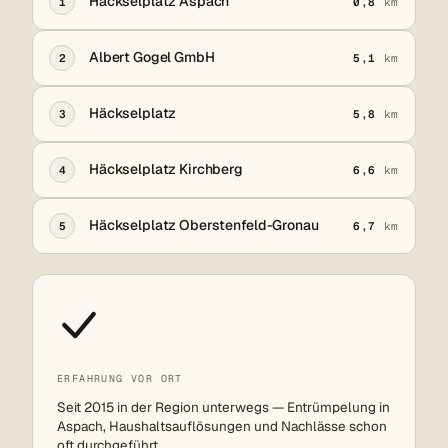
Häckselplatz Aspach
1
0,8
km
Albert Gogel GmbH
2
5,1
km
Häckselplatz
3
5,8
km
Häckselplatz Kirchberg
4
6,6
km
Häckselplatz Oberstenfeld-Gronau
5
6,7
km
ERFAHRUNG VOR ORT
Seit 2015 in der Region unterwegs — Entrümpelung in
Aspach, Haushaltsauflösungen und Nachlässe schon
oft durchgeführt.