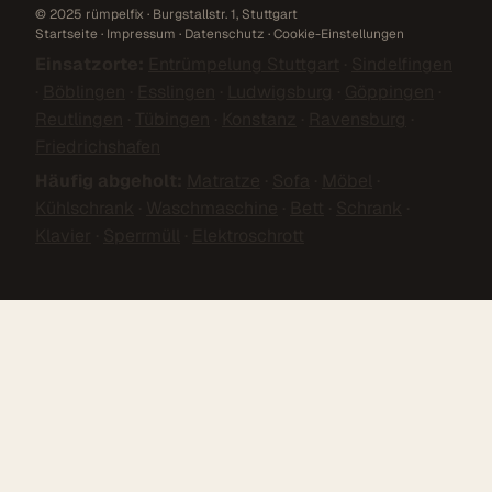
© 2025 rümpelfix · Burgstallstr. 1, Stuttgart
Startseite
·
Impressum
·
Datenschutz
·
Cookie-Einstellungen
Einsatzorte:
Entrümpelung Stuttgart
·
Sindelfingen
·
Böblingen
·
Esslingen
·
Ludwigsburg
·
Göppingen
·
Reutlingen
·
Tübingen
·
Konstanz
·
Ravensburg
·
Friedrichshafen
Häufig abgeholt:
Matratze
·
Sofa
·
Möbel
·
Kühlschrank
·
Waschmaschine
·
Bett
·
Schrank
·
Klavier
·
Sperrmüll
·
Elektroschrott