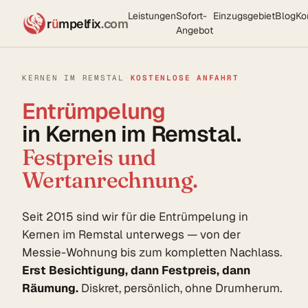
Leistungen
Sofort-
Einzugsgebiet
Blog
Ko
r
ü
mpelfix
.com
Angebot
KERNEN IM REMSTAL
·
KOSTENLOSE ANFAHRT
Entrümpelung
in Kernen im Remstal.
Festpreis und
Wertanrechnung.
Seit 2015 sind wir für die Entrümpelung in
Kernen im Remstal unterwegs — von der
Messie-Wohnung bis zum kompletten Nachlass.
Erst Besichtigung, dann Festpreis, dann
Räumung.
Diskret, persönlich, ohne Drumherum.