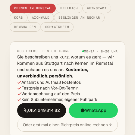
KERNEN IM REMSTAL
FELLBACH
WEINSTADT
KORB
AICHWALD
ESSLINGEN AM NECKAR
REMSHALDEN
SCHWAIKHEIM
KOSTENLOSE BESICHTIGUNG
MO–SA · 8–20 UHR
Sie beschreiben uns kurz, worum es geht — wir
kommen aus Stuttgart nach Kernen im Remstal
und schauen es uns an.
Kostenlos,
unverbindlich, persönlich.
Anfahrt und Aufmaß kostenlos
Festpreis nach Vor-Ort-Termin
Wertanrechnung auf den Preis
Kein Subunternehmer, eigener Fuhrpark
0151 249 814 82
WhatsApp
Oder erst mal einen Richtpreis online rechnen