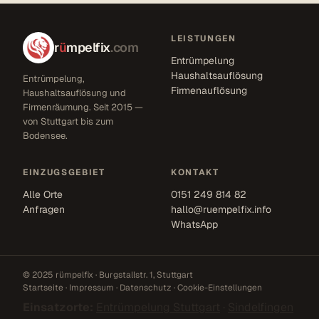
LEISTUNGEN
r
ü
mpelfix
.com
Entrümpelung
Haushaltsauflösung
Entrümpelung,
Firmenauflösung
Haushaltsauflösung und
Firmenräumung. Seit 2015 —
von Stuttgart bis zum
Bodensee.
EINZUGSGEBIET
KONTAKT
Alle Orte
0151 249 814 82
Anfragen
hallo@ruempelfix.info
WhatsApp
© 2025 rümpelfix · Burgstallstr. 1, Stuttgart
Startseite
·
Impressum
·
Datenschutz
·
Cookie-Einstellungen
Einsatzorte:
Entrümpelung Stuttgart
·
Sindelfingen