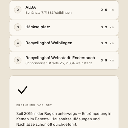
ALBA
2
2,9
km
Schänzle 7, 71332 Waiblingen
Häckselplatz
3
3,3
km
Recyclinghof Waiblingen
4
3,3
km
Recyclinghof Weinstadt-Endersbach
5
3,9
km
Schorndorfer Straße 25, 71384 Weinstadt
ERFAHRUNG VOR ORT
Seit 2015 in der Region unterwegs — Entrümpelung in
Kernen im Remstal, Haushaltsauflösungen und
Nachlässe schon oft durchgeführt.