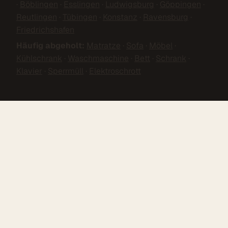
·
Böblingen
·
Esslingen
·
Ludwigsburg
·
Göppingen
·
Reutlingen
·
Tübingen
·
Konstanz
·
Ravensburg
·
Friedrichshafen
Häufig abgeholt:
Matratze
·
Sofa
·
Möbel
·
Kühlschrank
·
Waschmaschine
·
Bett
·
Schrank
·
Klavier
·
Sperrmüll
·
Elektroschrott