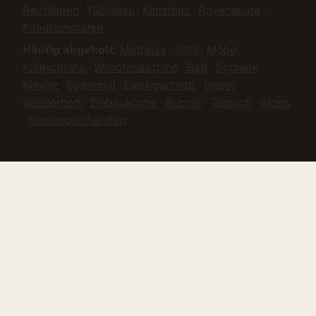
Reutlingen
·
Tübingen
·
Konstanz
·
Ravensburg
·
Friedrichshafen
Häufig abgeholt:
Matratze
·
Sofa
·
Möbel
·
Kühlschrank
·
Waschmaschine
·
Bett
·
Schrank
·
Klavier
·
Sperrmüll
·
Elektroschrott
·
Tresor
·
Wasserbett
·
Einbauküche
·
Bücher
·
Teppich
·
Akten
·
Nachtspeicherofen