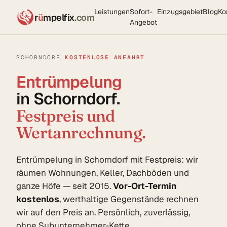
Leistungen
Sofort-
Einzugsgebiet
Blog
Ko
r
ü
mpelfix
.com
Angebot
SCHORNDORF
·
KOSTENLOSE ANFAHRT
Entrümpelung
in Schorndorf.
Festpreis und
Wertanrechnung.
Entrümpelung in Schorndorf mit Festpreis: wir
räumen Wohnungen, Keller, Dachböden und
ganze Höfe — seit 2015.
Vor-Ort-Termin
kostenlos
, werthaltige Gegenstände rechnen
wir auf den Preis an. Persönlich, zuverlässig,
ohne Subunternehmer-Kette.