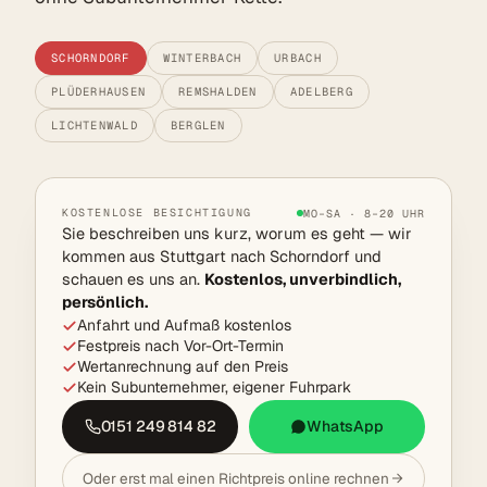
SCHORNDORF
WINTERBACH
URBACH
PLÜDERHAUSEN
REMSHALDEN
ADELBERG
LICHTENWALD
BERGLEN
KOSTENLOSE BESICHTIGUNG
MO–SA · 8–20 UHR
Sie beschreiben uns kurz, worum es geht — wir
kommen aus Stuttgart nach Schorndorf und
schauen es uns an.
Kostenlos, unverbindlich,
persönlich.
Anfahrt und Aufmaß kostenlos
Festpreis nach Vor-Ort-Termin
Wertanrechnung auf den Preis
Kein Subunternehmer, eigener Fuhrpark
0151 249 814 82
WhatsApp
Oder erst mal einen Richtpreis online rechnen