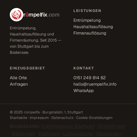
LEISTUNGEN
r
ü
mpelfix
.com
Entrümpelung
Haushaltsauflösung
Entrümpelung,
Firmenauflösung
Haushaltsauflösung und
Firmenräumung. Seit 2015 —
von Stuttgart bis zum
Bodensee.
EINZUGSGEBIET
KONTAKT
Alle Orte
0151 249 814 82
Anfragen
hallo@ruempelfix.info
WhatsApp
© 2025 rümpelfix · Burgstallstr. 1, Stuttgart
Startseite
·
Impressum
·
Datenschutz
·
Cookie-Einstellungen
Einsatzorte:
Entrümpelung Stuttgart
·
Sindelfingen
·
Böblingen
·
Esslingen
·
Ludwigsburg
·
Göppingen
·