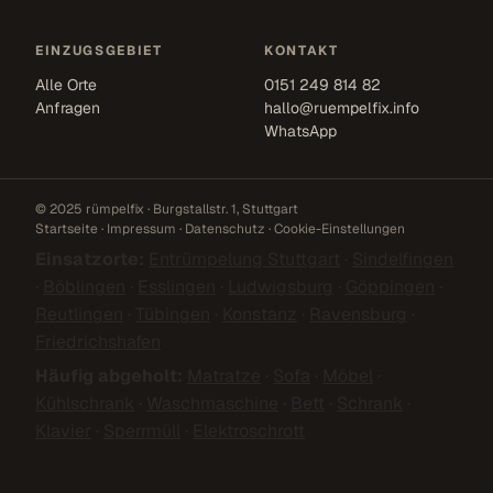
EINZUGSGEBIET
KONTAKT
Alle Orte
0151 249 814 82
Anfragen
hallo@ruempelfix.info
WhatsApp
© 2025 rümpelfix · Burgstallstr. 1, Stuttgart
Startseite
·
Impressum
·
Datenschutz
·
Cookie-Einstellungen
Einsatzorte:
Entrümpelung Stuttgart
·
Sindelfingen
·
Böblingen
·
Esslingen
·
Ludwigsburg
·
Göppingen
·
Reutlingen
·
Tübingen
·
Konstanz
·
Ravensburg
·
Friedrichshafen
Häufig abgeholt:
Matratze
·
Sofa
·
Möbel
·
Kühlschrank
·
Waschmaschine
·
Bett
·
Schrank
·
Klavier
·
Sperrmüll
·
Elektroschrott