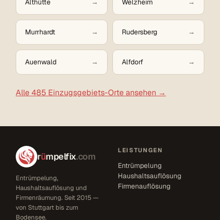
Althütte
Welzheim
Murrhardt
Rudersberg
Auenwald
Alfdorf
Alle 485 Einzugsgebiets-Orte ansehen →
LEISTUNGEN
r
ü
mpelfix
.com
Entrümpelung
Haushaltsauflösung
Entrümpelung,
Firmenauflösung
Haushaltsauflösung und
Firmenräumung. Seit 2015 —
von Stuttgart bis zum
Bodensee.