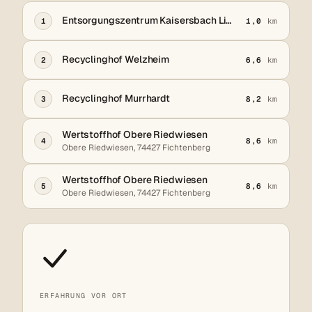
Entsorgungszentrum Kaisersbach Lichte
1
1,0
km
Recyclinghof Welzheim
2
6,6
km
Recyclinghof Murrhardt
3
8,2
km
Wertstoffhof Obere Riedwiesen
4
8,6
km
Obere Riedwiesen, 74427 Fichtenberg
Wertstoffhof Obere Riedwiesen
5
8,6
km
Obere Riedwiesen, 74427 Fichtenberg
ERFAHRUNG VOR ORT