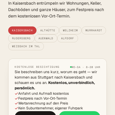
In Kaisersbach entrümpeln wir Wohnungen, Keller,
Dachböden und ganze Häuser, zum Festpreis nach
dem kostenlosen Vor-Ort-Termin.
KAISERSBACH
ALTHÜTTE
WELZHEIM
MURRHARDT
RUDERSBERG
AUENWALD
ALFDORF
WEISSACH IM TAL
KOSTENLOSE BESICHTIGUNG
MO–SA · 8–20 UHR
Sie beschreiben uns kurz, worum es geht — wir
kommen aus Stuttgart nach Kaisersbach und
schauen es uns an.
Kostenlos, unverbindlich,
persönlich.
Anfahrt und Aufmaß kostenlos
Festpreis nach Vor-Ort-Termin
Wertanrechnung auf den Preis
Kein Subunternehmer, eigener Fuhrpark