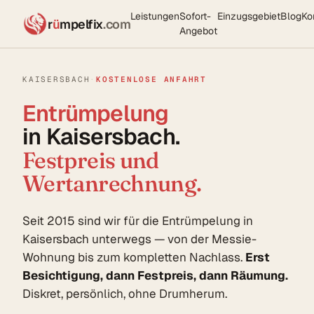
Leistungen
Sofort-
Einzugsgebiet
Blog
Ko
r
ü
mpelfix
.com
Angebot
KAISERSBACH
·
KOSTENLOSE ANFAHRT
Entrümpelung
in Kaisersbach.
Festpreis und
Wertanrechnung.
Seit 2015 sind wir für die Entrümpelung in
Kaisersbach unterwegs — von der Messie-
Wohnung bis zum kompletten Nachlass.
Erst
Besichtigung, dann Festpreis, dann Räumung.
Diskret, persönlich, ohne Drumherum.