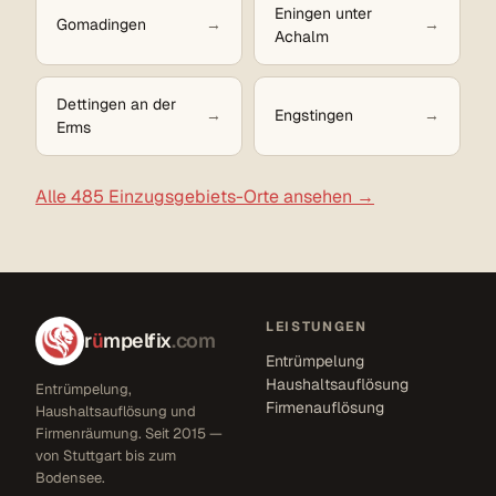
Eningen unter
Gomadingen
Achalm
Dettingen an der
Engstingen
Erms
Alle 485 Einzugsgebiets-Orte ansehen →
LEISTUNGEN
r
ü
mpelfix
.com
Entrümpelung
Haushaltsauflösung
Entrümpelung,
Firmenauflösung
Haushaltsauflösung und
Firmenräumung. Seit 2015 —
von Stuttgart bis zum
Bodensee.