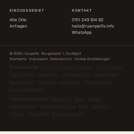
EINZUGSGEBIET
KONTAKT
Alle Orte
0151 249 814 82
Anfragen
hallo@ruempelfix.info
WhatsApp
© 2025 rümpelfix · Burgstallstr. 1, Stuttgart
Startseite
·
Impressum
·
Datenschutz
·
Cookie-Einstellungen
Einsatzorte:
Entrümpelung Stuttgart
·
Sindelfingen
·
Böblingen
·
Esslingen
·
Ludwigsburg
·
Göppingen
·
Reutlingen
·
Tübingen
·
Konstanz
·
Ravensburg
·
Friedrichshafen
Häufig abgeholt:
Matratze
·
Sofa
·
Möbel
·
Kühlschrank
·
Waschmaschine
·
Bett
·
Schrank
·
Klavier
·
Sperrmüll
·
Elektroschrott