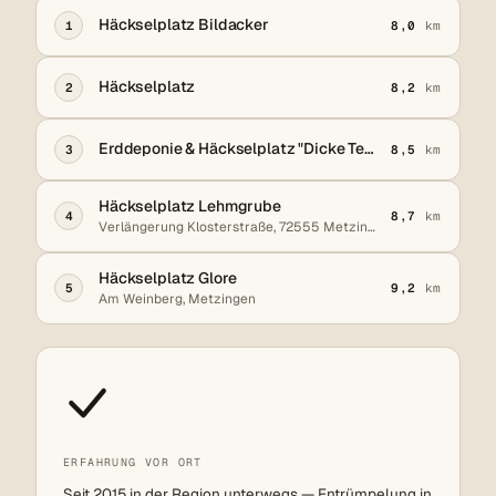
Häckselplatz Bildacker
1
8,0
km
Häckselplatz
2
8,2
km
Erddeponie & Häckselplatz "Dicke Teil"
3
8,5
km
Häckselplatz Lehmgrube
4
8,7
km
Verlängerung Klosterstraße, 72555 Metzingen
Häckselplatz Glore
5
9,2
km
Am Weinberg, Metzingen
ERFAHRUNG VOR ORT
Seit 2015 in der Region unterwegs — Entrümpelung in