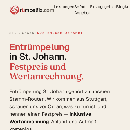
Leistungen
Sofort-
Einzugsgebiet
Blog
Ko
r
ü
mpelfix
.com
Angebot
ST. JOHANN
·
KOSTENLOSE ANFAHRT
Entrümpelung
in St. Johann.
Festpreis und
Wertanrechnung.
Entrümpelung St. Johann gehört zu unseren
Stamm-Routen. Wir kommen aus Stuttgart,
schauen uns vor Ort an, was zu tun ist, und
nennen einen Festpreis —
inklusive
Wertanrechnung
. Anfahrt und Aufmaß
kostenlos.