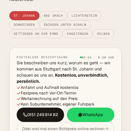
ST. JOHANN
BAD URACH
LICHTENSTEIN
GOMADINGEN
ENINGEN UNTER ACHALM
DETTINGEN AN DER ERMS
ENGSTINGEN
HÜLBEN
KOSTENLOSE BESICHTIGUNG
MO–SA · 8–20 UHR
Sie beschreiben uns kurz, worum es geht — wir
kommen aus Stuttgart nach St. Johann und
schauen es uns an.
Kostenlos, unverbindlich,
persönlich.
Anfahrt und Aufmaß kostenlos
Festpreis nach Vor-Ort-Termin
Wertanrechnung auf den Preis
Kein Subunternehmer, eigener Fuhrpark
0151 249 814 82
WhatsApp
Oder erst mal einen Richtpreis online rechnen