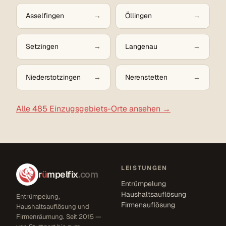
Asselfingen
Öllingen
Setzingen
Langenau
Niederstotzingen
Nerenstetten
Alle 485 Einzugsgebiets-Orte ansehen →
LEISTUNGEN
r
ü
mpelfix
.com
Entrümpelung
Haushaltsauflösung
Entrümpelung,
Firmenauflösung
Haushaltsauflösung und
Firmenräumung. Seit 2015 —