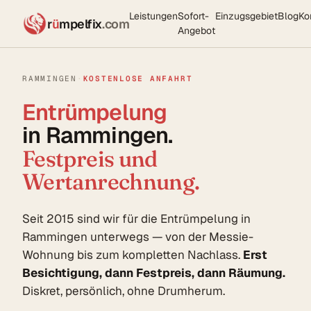
Leistungen
Sofort-
Einzugsgebiet
Blog
Ko
r
ü
mpelfix
.com
Angebot
RAMMINGEN
·
KOSTENLOSE ANFAHRT
Entrümpelung
in Rammingen.
Festpreis und
Wertanrechnung.
Seit 2015 sind wir für die Entrümpelung in
Rammingen unterwegs — von der Messie-
Wohnung bis zum kompletten Nachlass.
Erst
Besichtigung, dann Festpreis, dann Räumung.
Diskret, persönlich, ohne Drumherum.