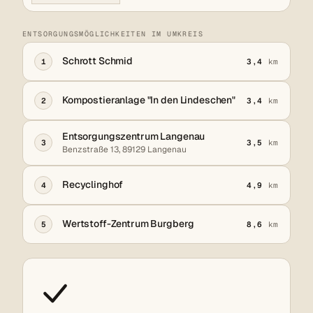
ENTSORGUNGSMÖGLICHKEITEN IM UMKREIS
Schrott Schmid
1
3,4
km
Kompostieranlage "In den Lindeschen"
2
3,4
km
Entsorgungszentrum Langenau
3
3,5
km
Benzstraße 13, 89129 Langenau
Recyclinghof
4
4,9
km
Wertstoff-Zentrum Burgberg
5
8,6
km