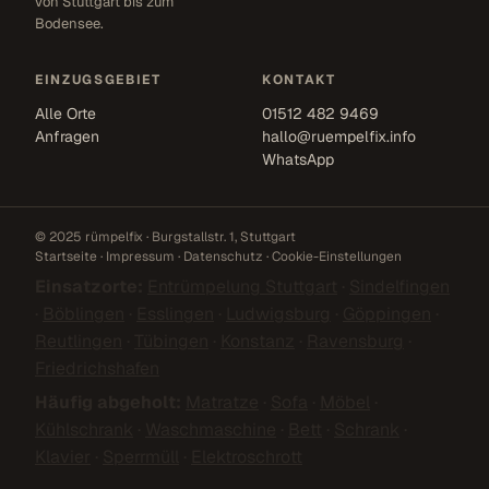
von Stuttgart bis zum
Bodensee.
EINZUGSGEBIET
KONTAKT
Alle Orte
01512 482 9469
Anfragen
hallo@ruempelfix.info
WhatsApp
© 2025 rümpelfix · Burgstallstr. 1, Stuttgart
Startseite
·
Impressum
·
Datenschutz
·
Cookie-Einstellungen
Einsatzorte:
Entrümpelung Stuttgart
·
Sindelfingen
·
Böblingen
·
Esslingen
·
Ludwigsburg
·
Göppingen
·
Reutlingen
·
Tübingen
·
Konstanz
·
Ravensburg
·
Friedrichshafen
Häufig abgeholt:
Matratze
·
Sofa
·
Möbel
·
Kühlschrank
·
Waschmaschine
·
Bett
·
Schrank
·
Klavier
·
Sperrmüll
·
Elektroschrott